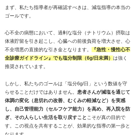
まず、私たち指導者が再確認すべきは、減塩指導の本当の
ゴールです。
心不全の病態において、過剰な塩分（ナトリウム）摂取は
体液貯留を引き起こし、心臓への前後負荷を増大させ、心
不全増悪の直接的な引き金となります。
『急性・慢性心不
全診療ガイドライン』でも塩分制限（6g/日未満）
は強く
推奨されています。
しかし、私たちのゴールは「塩分6g/日」という数値を守
らせることだけではありません。
患者さんが減塩を通じて
体調の変化（息切れの改善、むくみの軽減など）を実感
し、自己管理能力（セルフケア能力）を高め、再入院を防
ぎ、その人らしい生活を取り戻すこと
こそが真の目的で
す。この視点を共有することが、効果的な指導の第一歩と
なります。