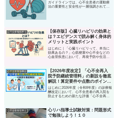
ガイドラインでは、心不全患者の運動療
法の重要性と安全性が一層強調されてい
ます。心不全は慢性的な疾患であり、患
者の生活の質（QOL）に大きな影響を与
えますが、適切な運動療法を行うことで
改善が期待できます...
【保存版】心臓リハビリの効果と
心不全療養指導士
は？エビデンスで読み解く身体的
メリットと実践ポイント
はじめに｜「心臓リハビリって、本当に
効果あるの？」心筋梗塞や心不全などの
心血管疾患において、再発予防や生活の
質（QOL）向上を目的として注目されて
いるのが「心臓リハビリテーション（心
リハ）」です。しかし、実際の現場では
【2026年度改定】「心不全再入
心不全療養指導士
このような疑問を聞くこ...
院予防継続管理料」の新設を徹底
解説！算定要件や点数のポイント
とは？
はじめに2026年度（令和8年度）の診療報
酬改定において、心不全患者の再入院を
防止するための新たな評価「心不全再入
院予防継続管理料」が新設されました。
心不全は一度発症すると入退院を繰り返
しながら増悪していく疾患であり、退院
心リハ指導士試験対策：問題形式
心不全療養指導士
後の適切な管理が極...
で勉強しよう！１０