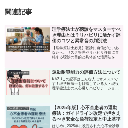
関連記事
理学療法士が聴診をマスターすべ
呼吸リハビリ
き理由とは？リハビリに活かす評
価のコツと異常音の判別法
【理学療法士必見】聴診に自信がないあ
なたへ。リスク管理やリハビリ評価に直
結する聴診の目的と具体的な活用法を徹
底解説。副雑音（ウィズ・クラックル）
の聞き分けや臨床での判断基準も紹介し
ます。明日から使える実践スキルを身に
運動耐容能力の評価方法について
心不全療養指導士
つけましょう。
KAZUこの記事はこんな人にオススメで
す！理学療法士を目指している人・現役
理学療法士の人心臓リハビリテーション
指導士取得を目指している人心不全療養
指導士取得を目指している人運動耐容能
って何なのか、どのように評価するのか
知りたい人運動耐容能の...
【2025年版】心不全患者の運動
心大血管リハビリ
療法：ガイドライン改定で押さえ
るべき安全な負荷設定と中止基準
はじめに2025年に改定された心不全診療