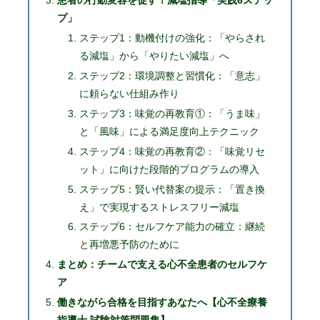
患者の行動変容を促す！減塩指導「実践6ステッ
プ」
ステップ1：動機付けの強化：「やらされ
る減塩」から「やりたい減塩」へ
ステップ2：環境調整と習慣化：「意志」
に頼らない仕組み作り
ステップ3：味覚の再教育①：「うま味」
と「風味」による満足度向上テクニック
ステップ4：味覚の再教育②：「味覚リセ
ット」に向けた段階的プログラムの導入
ステップ5：賢い代替案の提示：「置き換
え」で実現するストレスフリー減塩
ステップ6：セルフケア能力の確立：継続
と再増悪予防のために
まとめ：チームで支える心不全患者のセルフケ
ア
働きながら合格を目指すあなたへ【心不全療養