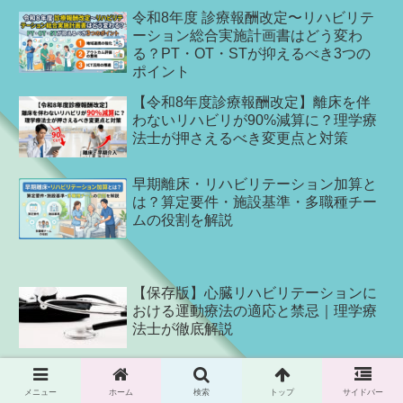
令和8年度 診療報酬改定〜リハビリテ
ーション総合実施計画書はどう変わ
る？PT・OT・STが抑えるべき3つの
ポイント
【令和8年度診療報酬改定】離床を伴
わないリハビリが90%減算に？理学療
法士が押さえるべき変更点と対策
早期離床・リハビリテーション加算と
は？算定要件・施設基準・多職種チー
ムの役割を解説
【保存版】心臓リハビリテーションに
おける運動療法の適応と禁忌｜理学療
法士が徹底解説
HFpEF 運動療法のエビデンス2025年
最新版｜メタ解析から読む臨床への落
メニュー
ホーム
検索
トップ
サイドバー