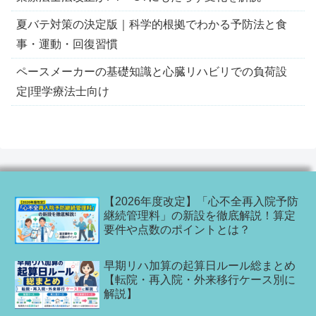
夏バテ対策の決定版｜科学的根拠でわかる予防法と食
事・運動・回復習慣
ペースメーカーの基礎知識と心臓リハビリでの負荷設
定|理学療法士向け
【2026年度改定】「心不全再入院予防
継続管理料」の新設を徹底解説！算定
要件や点数のポイントとは？
早期リハ加算の起算日ルール総まとめ
【転院・再入院・外来移行ケース別に
解説】