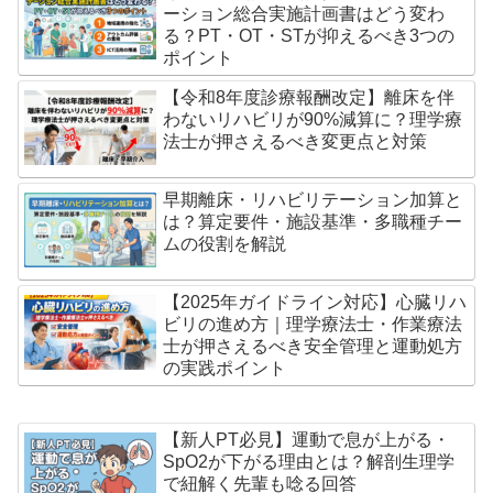
ーション総合実施計画書はどう変わ
る？PT・OT・STが抑えるべき3つの
ポイント
【令和8年度診療報酬改定】離床を伴
わないリハビリが90%減算に？理学療
法士が押さえるべき変更点と対策
早期離床・リハビリテーション加算と
は？算定要件・施設基準・多職種チー
ムの役割を解説
【2025年ガイドライン対応】心臓リハ
ビリの進め方｜理学療法士・作業療法
士が押さえるべき安全管理と運動処方
の実践ポイント
【新人PT必見】運動で息が上がる・
SpO2が下がる理由とは？解剖生理学
で紐解く先輩も唸る回答