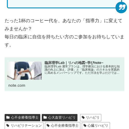
たった1杯のコーヒー代を、あなたの「指導力」に変えて
みませんか？
毎日の臨床に自信を持ちたい方のご参加をお待ちしていま
す。
臨床理学Lab｜リハの地図~学びnote~
臨床理学Lab 通常プランは、理学療法における基本的な知
識の向上に加え、評価」と「臨床推論」のスキルを実践的
に高めるメンバーシップです。ただ方法を学ぶだけではな
く、「なぜその評価を行うのか？」「結果からどう介入に
活かすか？」といった“考える...
note.com
心不全療養指導士
心大血管リハビリ
リハビリ
リハビリテーション
心不全療養指導士
心臓リハビリ