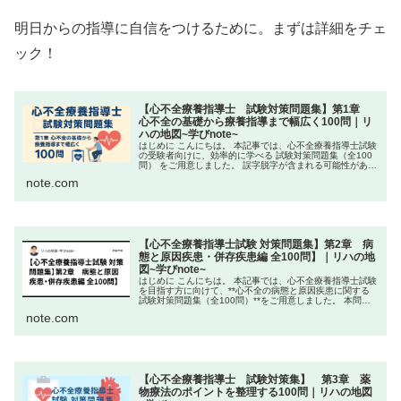
明日からの指導に自信をつけるために。まずは詳細をチェ
ック！
【心不全療養指導士 試験対策問題集】第1章
心不全の基礎から療養指導まで幅広く100問｜リ
ハの地図~学びnote~
はじめに こんにちは。 本記事では、心不全療養指導士試験
の受験者向けに、効率的に学べる 試験対策問題集（全100
問） をご用意しました。 誤字脱字が含まれる可能性があり
ます。また、問題を全て解いたことによる合格の保証もご
note.com
ざいません。 ただだ...
【心不全療養指導士試験 対策問題集】第2章 病
態と原因疾患・併存疾患編 全100問】｜リハの地
図~学びnote~
はじめに こんにちは。 本記事では、心不全療養指導士試験
を目指す方に向けて、**心不全の病態と原因疾患に関する
試験対策問題集（全100問）**をご用意しました。 本問題
集は、誤字や脱字が含まれる可能性があります。また、全
note.com
ての問題を解いたから...
【心不全療養指導士 試験対策集】 第3章 薬
物療法のポイントを整理する100問｜リハの地図