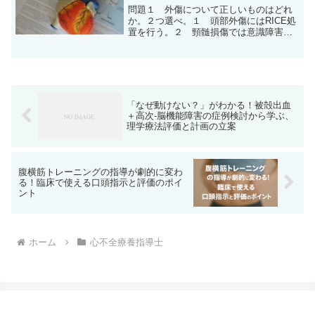
問題１ 外傷について正しいものはどれ
か。２つ選べ。１ 頭部外傷にはRICE処
置を行う。２ 頸髄損傷では意識障害を
伴う。３ 運動外傷で一番多いのは捻挫
である。４ RICE処置のCは圧迫であ
る。５ RICE処置のEは患部を冷やして
心臓より低い位...
「なぜ動けない？」がわかる！被殻出血
＋高次-脳機能障害の症例検討から学ぶ、
理学療法評価と計画の立案
腹横筋トレーニングの指導が劇的に変わ
る！臨床で使える口頭指示と評価のポイ
ント
ホーム
心不全療養指導士