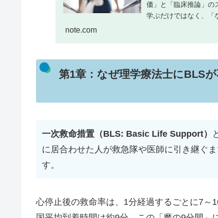
価」と「臨床推論」の
学ぶだけではなく、「
か？」といった“考える..
note.com
第1章：なぜ理学療法士にBLSが
一次救命措置（BLS: Basic Life Support）
に居合わせた人が救急隊や医師に引き継ぐま
す。
心停止後の救命率は、1分経過するごとに7～
国平均到着時間は約9分。この「魔の9分間」