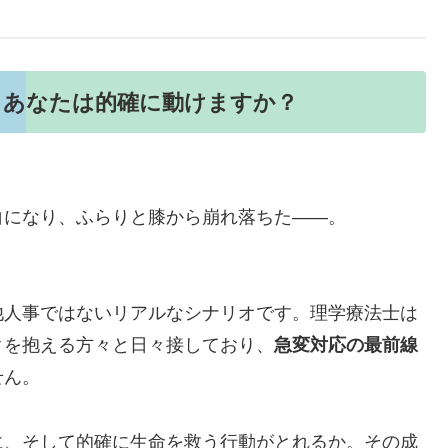
、あなたは的確に動けますか？
白になり、ふらりと膝から崩れ落ちた――。
他人事ではないリアルなシナリオです。理学療法士は
クを抱える方々と日々接しており、
急変対応の最前線
せん。
に、そして的確に生命を救う行動がとれるか。その成