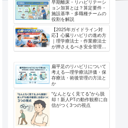
早期離床・リハビリテーシ
ョン加算とは？算定要件・
施設基準・多職種チームの
役割を解説
【2025年ガイドライン対
応】心臓リハビリの進め方
｜理学療法士・作業療法士
が押さえるべき安全管理と
運動処方の実践ポイント
扁平足のリハビリについて
考える―理学療法評価・保
存療法・術後管理の方法と
か
“なんとなく見てる”から脱
却！新人PTの動作観察に自
信がつく3つの視点