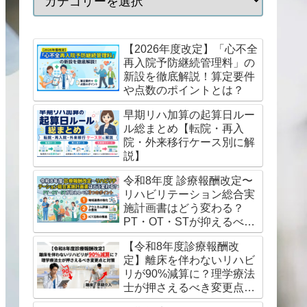
【2026年度改定】「心不全
再入院予防継続管理料」の
新設を徹底解説！算定要件
や点数のポイントとは？
早期リハ加算の起算日ルー
ル総まとめ【転院・再入
院・外来移行ケース別に解
説】
令和8年度 診療報酬改定〜
リハビリテーション総合実
施計画書はどう変わる？
PT・OT・STが抑えるべき
3つのポイント
【令和8年度診療報酬改
定】離床を伴わないリハビ
リが90%減算に？理学療法
士が押さえるべき変更点と
対策