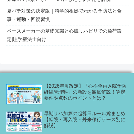
夏バテ対策の決定版｜科学的根拠でわかる予防法と食
事・運動・回復習慣
ペースメーカーの基礎知識と心臓リハビリでの負荷設
定|理学療法士向け
【2026年度改定】「心不全再入院予防
継続管理料」の新設を徹底解説！算定
要件や点数のポイントとは？
早期リハ加算の起算日ルール総まとめ
【転院・再入院・外来移行ケース別に
解説】