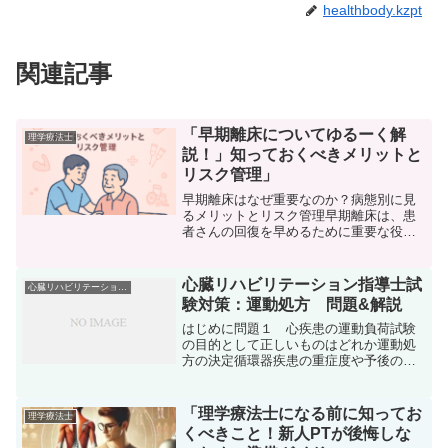
healthbody.kzpt
関連記事
「早期離床についてゆるーく解
理学療法士
説！」知っておくべきメリットと
リスク管理」
早期離床はなぜ重要なのか？病態別に見
るメリットとリスク管理早期離床は、患
者さんの回復を早めるために重要な役割
を果たします。しかし、どんな病態でも
一律に早期離床を行うことが最適とは限
りません。ここでは、早期離床の基本的
心臓リハビリテーション指導士試
心臓リハビリテーション指導士
なメリットや病態別のリス...
験対策：運動処方 問題&解説
はじめに問題１ 心疾患の運動負荷試験
の目的として正しいものはどれか運動処
方の決定循環器疾患の重症度や予後の推
定労作性狭心症の診断不整脈の評価薬物
治療の効果の判定問題１の解答・解説解
答は、全て！運動負荷試験の目的には以
「理学療法士になる前に知ってお
理学療法士
下があります。運動負荷試...
くべきこと！新人PTが後悔しな