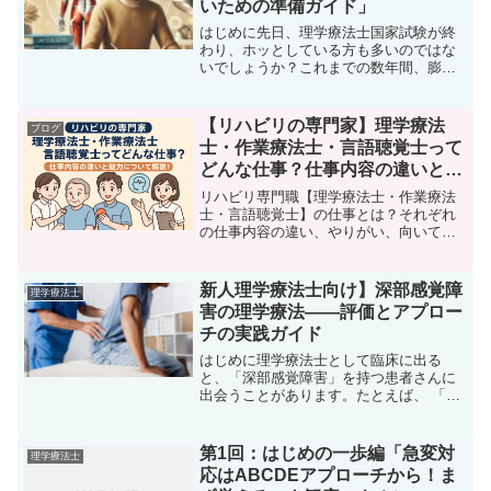
いための準備ガイド」
はじめに先日、理学療法士国家試験が終
わり、ホッとしている方も多いのではな
いでしょうか？これまでの数年間、膨大
な知識を学び、実習を乗り越え、国家試
験に向けて努力してきた皆さん、本当に
お疲れさまでした。試験が終わると、一
【リハビリの専門家】理学療法
ブログ
気に気が抜けて「しばらく...
士・作業療法士・言語聴覚士って
どんな仕事？仕事内容の違いと魅
力について解説！
リハビリ専門職【理学療法士・作業療法
士・言語聴覚士】の仕事とは？それぞれ
の仕事内容の違い、やりがい、向いてい
る人を分かりやすく徹底解説！リハビリ
の仕事に興味がある学生さんや転職を考
えている方は必見の記事です。
新人理学療法士向け】深部感覚障
理学療法士
害の理学療法——評価とアプロー
チの実践ガイド
はじめに理学療法士として臨床に出る
と、「深部感覚障害」を持つ患者さんに
出会うことがあります。たとえば、 「目
を閉じるとバランスを崩す」、「歩くと
きに足元ばかり見ている」、「階段昇降
が極端に不安定」 などの症状を訴える患
第1回：はじめの一歩編「急変対
理学療法士
者さんです。しかし、新...
応はABCDEアプローチから！ま