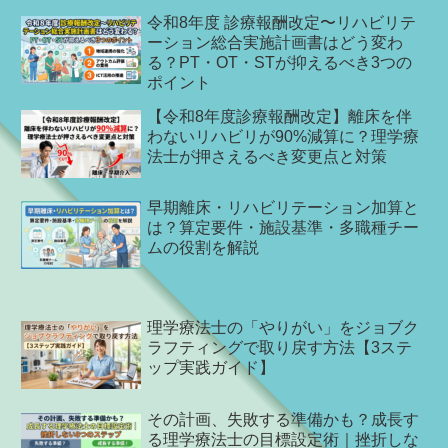
令和8年度 診療報酬改定〜リハビリテ
ーション総合実施計画書はどう変わ
る？PT・OT・STが抑えるべき3つの
ポイント
【令和8年度診療報酬改定】離床を伴
わないリハビリが90%減算に？理学療
法士が押さえるべき変更点と対策
早期離床・リハビリテーション加算と
は？算定要件・施設基準・多職種チー
ムの役割を解説
理学療法士の「やりがい」をジョブク
ラフティングで取り戻す方法【3ステ
ップ実践ガイド】
その計画、失敗する準備かも？成長す
る理学療法士の目標設定術｜挫折しな