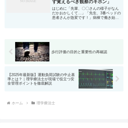
ず覚えるべき観察のキホン」
はじめに「先輩、〇〇さんの様子がなん
だかおかしくて…」「先生、3番ベッドの
患者さんが急変です！」病棟で働き始め
たばかりの新人看護師さんやリハビリ中
の理学療法士。こんな場面を想像するだ
けで、心臓がドキッとして、冷や汗が出
てきませんか？「何から...
歩行評価の目的と重要性の再確認
【2025年最新版】運動負荷試験の中止基
準とは？｜理学療法士が現場で役立つ安
全管理ポイントを徹底解説
ホーム
理学療法士