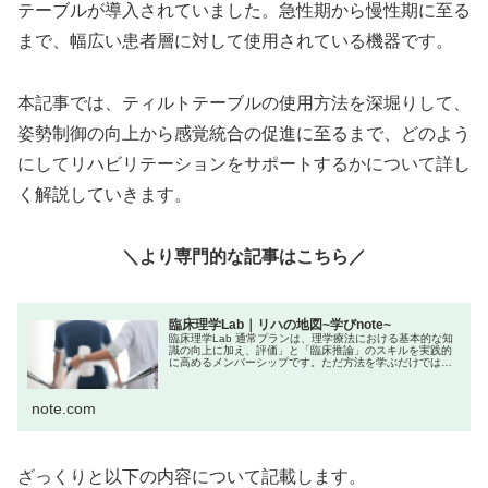
テーブルが導入されていました。急性期から慢性期に至る
まで、幅広い患者層に対して使用されている機器です。
本記事では、ティルトテーブルの使用方法を深堀りして、
姿勢制御の向上から感覚統合の促進に至るまで、どのよう
にしてリハビリテーションをサポートするかについて詳し
く解説していきます。
＼より専門的な記事はこちら／
臨床理学Lab｜リハの地図~学びnote~
臨床理学Lab 通常プランは、理学療法における基本的な知
識の向上に加え、評価」と「臨床推論」のスキルを実践的
に高めるメンバーシップです。ただ方法を学ぶだけではな
く、「なぜその評価を行うのか？」「結果からどう介入に
活かすか？」といった“考える...
note.com
ざっくりと以下の内容について記載します。