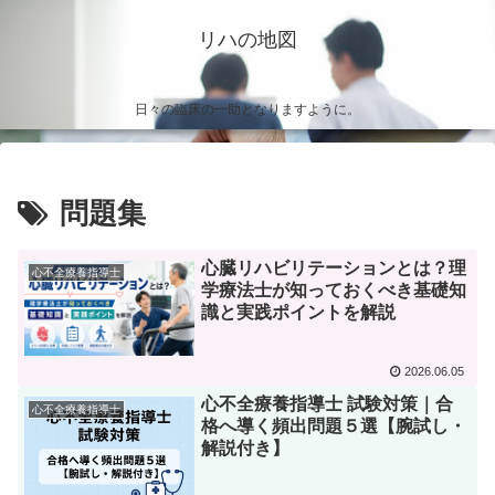
リハの地図
日々の臨床の一助となりますように。
問題集
心臓リハビリテーションとは？理
心不全療養指導士
学療法士が知っておくべき基礎知
識と実践ポイントを解説
2026.06.05
心不全療養指導士 試験対策｜合
心不全療養指導士
格へ導く頻出問題５選【腕試し・
解説付き】