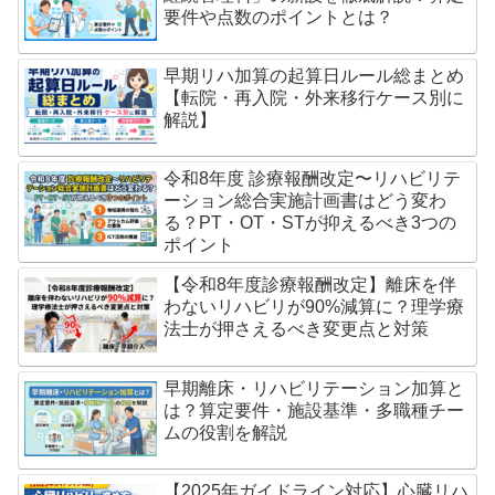
要件や点数のポイントとは？
早期リハ加算の起算日ルール総まとめ
【転院・再入院・外来移行ケース別に
解説】
令和8年度 診療報酬改定〜リハビリテ
ーション総合実施計画書はどう変わ
る？PT・OT・STが抑えるべき3つの
ポイント
【令和8年度診療報酬改定】離床を伴
わないリハビリが90%減算に？理学療
法士が押さえるべき変更点と対策
早期離床・リハビリテーション加算と
は？算定要件・施設基準・多職種チー
ムの役割を解説
【2025年ガイドライン対応】心臓リハ