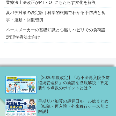
業療法士法改正がPT・OTにもたらす変化を解説
夏バテ対策の決定版｜科学的根拠でわかる予防法と食
事・運動・回復習慣
ペースメーカーの基礎知識と心臓リハビリでの負荷設
定|理学療法士向け
【2026年度改定】「心不全再入院予防
継続管理料」の新設を徹底解説！算定
要件や点数のポイントとは？
早期リハ加算の起算日ルール総まとめ
【転院・再入院・外来移行ケース別に
解説】