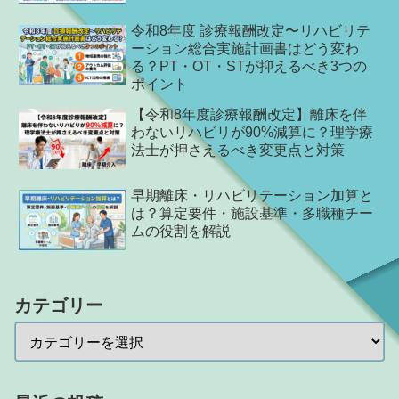
令和8年度 診療報酬改定〜リハビリテ
ーション総合実施計画書はどう変わ
る？PT・OT・STが抑えるべき3つの
ポイント
【令和8年度診療報酬改定】離床を伴
わないリハビリが90%減算に？理学療
法士が押さえるべき変更点と対策
早期離床・リハビリテーション加算と
は？算定要件・施設基準・多職種チー
ムの役割を解説
カテゴリー