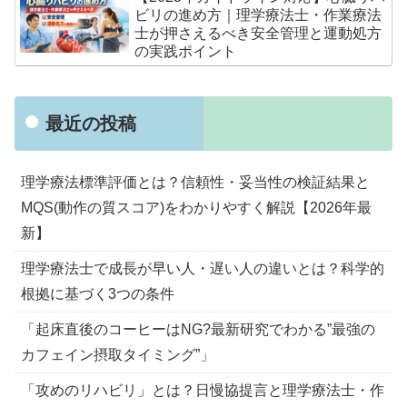
ビリの進め方｜理学療法士・作業療法
士が押さえるべき安全管理と運動処方
の実践ポイント
最近の投稿
理学療法標準評価とは？信頼性・妥当性の検証結果と
MQS(動作の質スコア)をわかりやすく解説【2026年最
新】
理学療法士で成長が早い人・遅い人の違いとは？科学的
根拠に基づく3つの条件
「起床直後のコーヒーはNG?最新研究でわかる”最強の
カフェイン摂取タイミング”」
「攻めのリハビリ」とは？日慢協提言と理学療法士・作