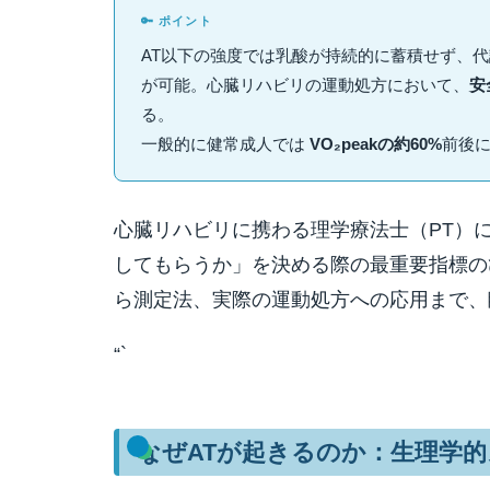
🔑 ポイント
AT以下の強度では乳酸が持続的に蓄積せず、
が可能。心臓リハビリの運動処方において、
安
る。
一般的に健常成人では
VO₂peakの約60%
前後
心臓リハビリに携わる理学療法士（PT）
してもらうか」を決める際の最重要指標の
ら測定法、実際の運動処方への応用まで、
“`
なぜATが起きるのか：生理学