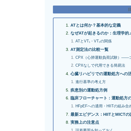
ATとは何か？基本的な定義
なぜATが起きるのか：生理学的
ATとVT₁・VT₂の関係
AT測定法の比較一覧
CPX（心肺運動負荷試験）——
CPXなしで代用できる簡易法
心臓リハビリでの運動処方への
進行基準の考え方
疾患別の運動処方例
臨床フローチャート：運動処方
HFpEFへの適用・HIITの組
最新エビデンス：HIITとMICT
実務上の注意点
誤差要因を知っておく