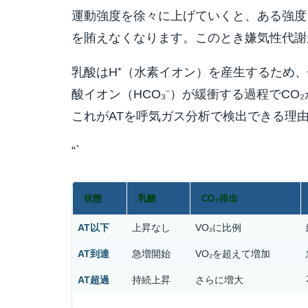
運動強度を徐々に上げていくと、ある強度
を賄えなくなります。このとき嫌気性代謝
乳酸はH⁺（水素イオン）を産生するため、
酸イオン（HCO₃⁻）が緩衝する過程でCO
これがATを呼気ガス分析で検出できる理
“`
状態
乳酸
CO₂排出
AT以下
上昇なし
VO₂に比例
AT到達
急増開始
VO₂を超えて増加
AT超過
持続上昇
さらに増大