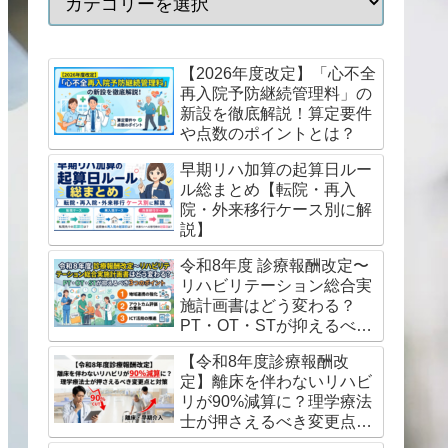
【2026年度改定】「心不全
再入院予防継続管理料」の
新設を徹底解説！算定要件
や点数のポイントとは？
早期リハ加算の起算日ルー
ル総まとめ【転院・再入
院・外来移行ケース別に解
説】
令和8年度 診療報酬改定〜
リハビリテーション総合実
施計画書はどう変わる？
PT・OT・STが抑えるべき
3つのポイント
【令和8年度診療報酬改
定】離床を伴わないリハビ
リが90%減算に？理学療法
士が押さえるべき変更点と
対策