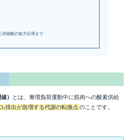
・心房細動の処方応用まで
謝閾値）
とは、漸増負荷運動中に筋肉への酸素供給
O₂排出が急増する代謝の転換点
のことです。