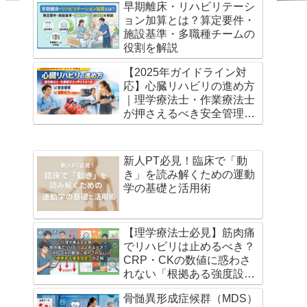
早期離床・リハビリテーシ
ョン加算とは？算定要件・
施設基準・多職種チームの
役割を解説
【2025年ガイドライン対
応】心臓リハビリの進め方
｜理学療法士・作業療法士
が押さえるべき安全管理と
運動処方の実践ポイント
新人PT必見！臨床で「動
き」を読み解くための運動
学の基礎と活用術
【理学療法士必見】筋肉痛
でリハビリは止めるべき？
CRP・CKの数値に惑わさ
れない「根拠ある強度設
定」の正解
骨髄異形成症候群（MDS）