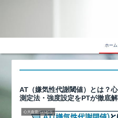
ホーム
AT（嫌気性代謝閾値）とは？
測定法・強度設定をPTが徹底
心大血管リハビリ