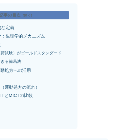
の記事の目次
的な定義
か：生理学的メカニズム
覧
負荷試験）がゴールドスタンダード
できる簡易法
運動処方への活用
例
ト（運動処方の流れ）
ITとMICTの比較