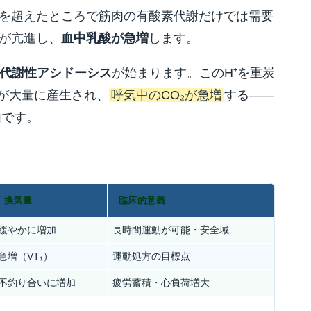
を超えたところで筋肉の有酸素代謝だけでは需要
が亢進し、
血中乳酸が急増
します。
代謝性アシドーシス
が始まります。このH⁺を重炭
₂が大量に産生され、
呼気中のCO₂が急増
する——
由です。
換気量
臨床的意義
緩やかに増加
長時間運動が可能・安全域
急増（VT₁）
運動処方の目標点
不釣り合いに増加
疲労蓄積・心負荷増大