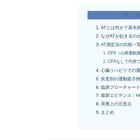
📋 こ
ATとは何か？基本
なぜATが起きるの
AT測定法の比較一
CPX（心肺運動
CPXなしで代用
心臓リハビリでの
疾患別の運動処方
臨床フローチャー
最新エビデンス：HI
実務上の注意点
まとめ