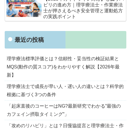
ビリの進め方｜理学療法士・作業療法
士が押さえるべき安全管理と運動処方
の実践ポイント
最近の投稿
理学療法標準評価とは？信頼性・妥当性の検証結果と
MQS(動作の質スコア)をわかりやすく解説【2026年最
新】
理学療法士で成長が早い人・遅い人の違いとは？科学的
根拠に基づく3つの条件
「起床直後のコーヒーはNG?最新研究でわかる”最強の
カフェイン摂取タイミング”」
「攻めのリハビリ」とは？日慢協提言と理学療法士・作