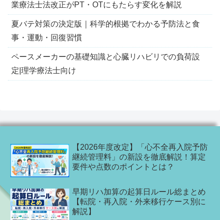
業療法士法改正がPT・OTにもたらす変化を解説
夏バテ対策の決定版｜科学的根拠でわかる予防法と食
事・運動・回復習慣
ペースメーカーの基礎知識と心臓リハビリでの負荷設
定|理学療法士向け
【2026年度改定】「心不全再入院予防
継続管理料」の新設を徹底解説！算定
要件や点数のポイントとは？
早期リハ加算の起算日ルール総まとめ
【転院・再入院・外来移行ケース別に
解説】