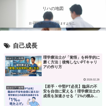
リハの地図
日々の臨床の一助となりますように。
自己成長
理学療法士が「覚悟」を科学的に
キャリア・転職
磨く方法｜後悔しないPTキャリ
アの作り方
2026.02.28
【若手・中堅PT必見】臨床の不
キャリア・転職
安を自信に変える！理学療法士の
成長を加速させる「1%の積み上
げ」実践ガイド