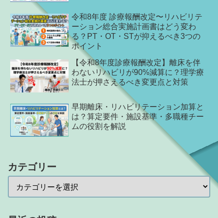
令和8年度 診療報酬改定〜リハビリテ
ーション総合実施計画書はどう変わ
る？PT・OT・STが抑えるべき3つの
ポイント
【令和8年度診療報酬改定】離床を伴
わないリハビリが90%減算に？理学療
法士が押さえるべき変更点と対策
早期離床・リハビリテーション加算と
は？算定要件・施設基準・多職種チー
ムの役割を解説
カテゴリー