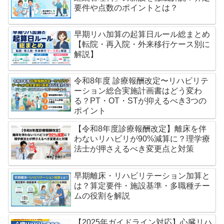
要件や点数のポイントとは？
早期リハ加算の起算日ルール総まとめ
【転院・再入院・外来移行ケース別に
解説】
令和8年度 診療報酬改定〜リハビリテ
ーション総合実施計画書はどう変わ
る？PT・OT・STが抑えるべき3つの
ポイント
【令和8年度診療報酬改定】離床を伴
わないリハビリが90%減算に？理学療
法士が押さえるべき変更点と対策
早期離床・リハビリテーション加算と
は？算定要件・施設基準・多職種チー
ムの役割を解説
【2025年ガイドライン対応】心臓リハ