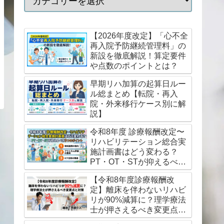
【2026年度改定】「心不全
再入院予防継続管理料」の
新設を徹底解説！算定要件
や点数のポイントとは？
早期リハ加算の起算日ルー
ル総まとめ【転院・再入
院・外来移行ケース別に解
説】
令和8年度 診療報酬改定〜
リハビリテーション総合実
施計画書はどう変わる？
PT・OT・STが抑えるべき
3つのポイント
【令和8年度診療報酬改
定】離床を伴わないリハビ
リが90%減算に？理学療法
士が押さえるべき変更点と
対策