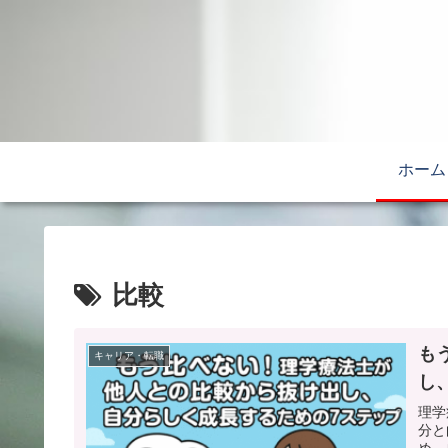
ホーム
比較
も
キャリア・転職
し
理学
分と
め、