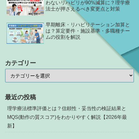
わないリハビリが90%減算に？理学療
法士が押さえるべき変更点と対策
早期離床・リハビリテーション加算と
は？算定要件・施設基準・多職種チー
ムの役割を解説
カテゴリー
最近の投稿
理学療法標準評価とは？信頼性・妥当性の検証結果と
MQS(動作の質スコア)をわかりやすく解説【2026年最
新】