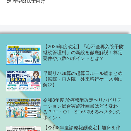
定|理学療法士向け
【2026年度改定】「心不全再入院予防
継続管理料」の新設を徹底解説！算定
要件や点数のポイントとは？
早期リハ加算の起算日ルール総まとめ
【転院・再入院・外来移行ケース別に
解説】
令和8年度 診療報酬改定〜リハビリテ
ーション総合実施計画書はどう変わ
る？PT・OT・STが抑えるべき3つの
ポイント
【令和8年度診療報酬改定】離床を伴