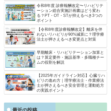
令和8年度 診療報酬改定〜リハビリテ
ーション総合実施計画書はどう変わ
る？PT・OT・STが抑えるべき3つの
ポイント
【令和8年度診療報酬改定】離床を伴
わないリハビリが90%減算に？理学療
法士が押さえるべき変更点と対策
早期離床・リハビリテーション加算と
は？算定要件・施設基準・多職種チー
ムの役割を解説
【2025年ガイドライン対応】心臓リハ
ビリの進め方｜理学療法士・作業療法
士が押さえるべき安全管理と運動処方
の実践ポイント
最近の投稿