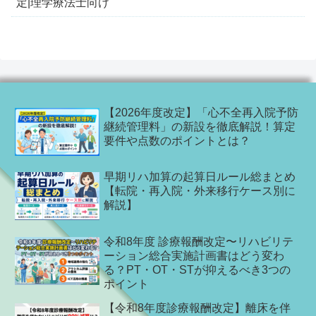
定|理学療法士向け
【2026年度改定】「心不全再入院予防
継続管理料」の新設を徹底解説！算定
要件や点数のポイントとは？
早期リハ加算の起算日ルール総まとめ
【転院・再入院・外来移行ケース別に
解説】
令和8年度 診療報酬改定〜リハビリテ
ーション総合実施計画書はどう変わ
る？PT・OT・STが抑えるべき3つの
ポイント
【令和8年度診療報酬改定】離床を伴