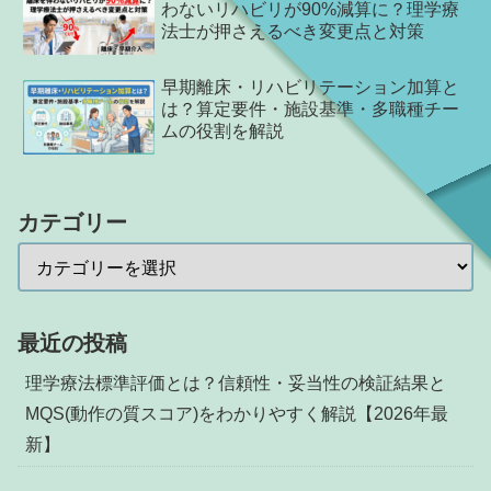
わないリハビリが90%減算に？理学療
法士が押さえるべき変更点と対策
早期離床・リハビリテーション加算と
は？算定要件・施設基準・多職種チー
ムの役割を解説
カテゴリー
最近の投稿
理学療法標準評価とは？信頼性・妥当性の検証結果と
MQS(動作の質スコア)をわかりやすく解説【2026年最
新】