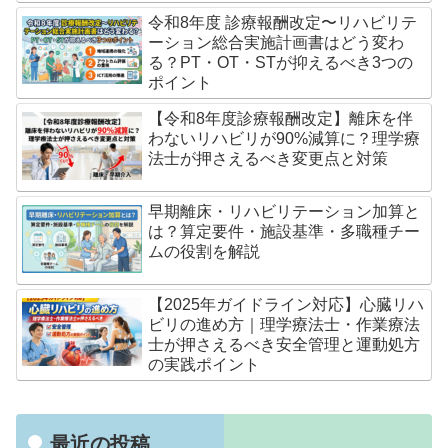
令和8年度 診療報酬改定〜リハビリテ
ーション総合実施計画書はどう変わ
る？PT・OT・STが抑えるべき3つの
ポイント
【令和8年度診療報酬改定】離床を伴
わないリハビリが90%減算に？理学療
法士が押さえるべき変更点と対策
早期離床・リハビリテーション加算と
は？算定要件・施設基準・多職種チー
ムの役割を解説
【2025年ガイドライン対応】心臓リハ
ビリの進め方｜理学療法士・作業療法
士が押さえるべき安全管理と運動処方
の実践ポイント
最近の投稿