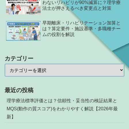
わないリハビリが90%減算に？理学療
法士が押さえるべき変更点と対策
早期離床・リハビリテーション加算と
は？算定要件・施設基準・多職種チー
ムの役割を解説
カテゴリー
最近の投稿
理学療法標準評価とは？信頼性・妥当性の検証結果と
MQS(動作の質スコア)をわかりやすく解説【2026年最
新】