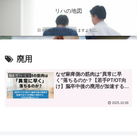
リハの地図
日々の臨床の一助となりますように。
廃用
なぜ麻痺側の筋肉は“異常に早
脳血管リハビリ
く”落ちるのか？【若手PT/OT向
け】脳卒中後の廃用が加速する3
つの理由と明日からできる対策の
ヒント
2025.10.09