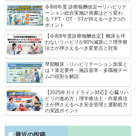
令和8年度 診療報酬改定〜リハビリテ
ーション総合実施計画書はどう変わ
る？PT・OT・STが抑えるべき3つの
ポイント
【令和8年度診療報酬改定】離床を伴
わないリハビリが90%減算に？理学療
法士が押さえるべき変更点と対策
早期離床・リハビリテーション加算と
は？算定要件・施設基準・多職種チー
ムの役割を解説
【2025年ガイドライン対応】心臓リハ
ビリの進め方｜理学療法士・作業療法
士が押さえるべき安全管理と運動処方
の実践ポイント
最近の投稿