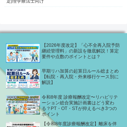
定|理学療法士向け
【2026年度改定】「心不全再入院予防
継続管理料」の新設を徹底解説！算定
要件や点数のポイントとは？
早期リハ加算の起算日ルール総まとめ
【転院・再入院・外来移行ケース別に
解説】
令和8年度 診療報酬改定〜リハビリテ
ーション総合実施計画書はどう変わ
る？PT・OT・STが抑えるべき3つの
ポイント
【令和8年度診療報酬改定】離床を伴