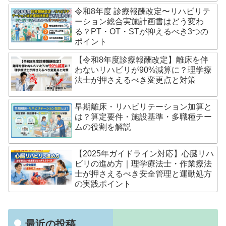
令和8年度 診療報酬改定〜リハビリテ
ーション総合実施計画書はどう変わ
る？PT・OT・STが抑えるべき3つの
ポイント
【令和8年度診療報酬改定】離床を伴
わないリハビリが90%減算に？理学療
法士が押さえるべき変更点と対策
早期離床・リハビリテーション加算と
は？算定要件・施設基準・多職種チー
ムの役割を解説
【2025年ガイドライン対応】心臓リハ
ビリの進め方｜理学療法士・作業療法
士が押さえるべき安全管理と運動処方
の実践ポイント
最近の投稿