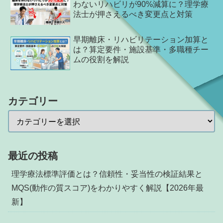
わないリハビリが90%減算に？理学療
法士が押さえるべき変更点と対策
早期離床・リハビリテーション加算と
は？算定要件・施設基準・多職種チー
ムの役割を解説
カテゴリー
最近の投稿
理学療法標準評価とは？信頼性・妥当性の検証結果と
MQS(動作の質スコア)をわかりやすく解説【2026年最
新】