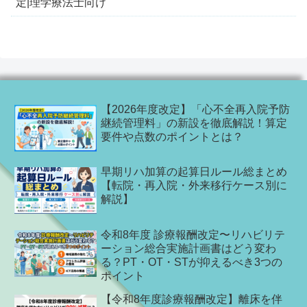
定|理学療法士向け
【2026年度改定】「心不全再入院予防
継続管理料」の新設を徹底解説！算定
要件や点数のポイントとは？
早期リハ加算の起算日ルール総まとめ
【転院・再入院・外来移行ケース別に
解説】
令和8年度 診療報酬改定〜リハビリテ
ーション総合実施計画書はどう変わ
る？PT・OT・STが抑えるべき3つの
ポイント
【令和8年度診療報酬改定】離床を伴