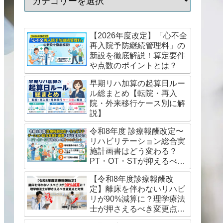
【2026年度改定】「心不全
再入院予防継続管理料」の
新設を徹底解説！算定要件
や点数のポイントとは？
早期リハ加算の起算日ルー
ル総まとめ【転院・再入
院・外来移行ケース別に解
説】
令和8年度 診療報酬改定〜
リハビリテーション総合実
施計画書はどう変わる？
PT・OT・STが抑えるべき
3つのポイント
【令和8年度診療報酬改
定】離床を伴わないリハビ
リが90%減算に？理学療法
士が押さえるべき変更点と
対策