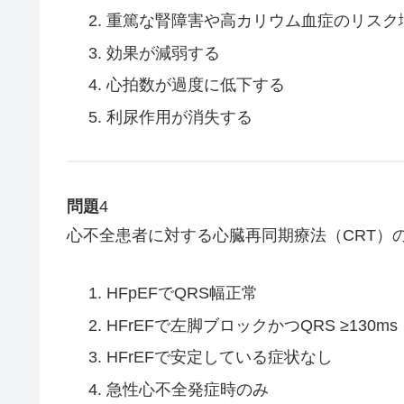
重篤な腎障害や高カリウム血症のリスク
効果が減弱する
心拍数が過度に低下する
利尿作用が消失する
問題
4
心不全患者に対する心臓再同期療法（CRT）
HFpEFでQRS幅正常
HFrEFで左脚ブロックかつQRS ≥130ms
HFrEFで安定している症状なし
急性心不全発症時のみ