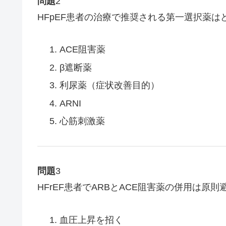
問題
2
HFpEF患者の治療で推奨される第一選択薬は
ACE阻害薬
β遮断薬
利尿薬（症状改善目的）
ARNI
心筋刺激薬
問題
3
HFrEF患者でARBとACE阻害薬の併用は
血圧上昇を招く