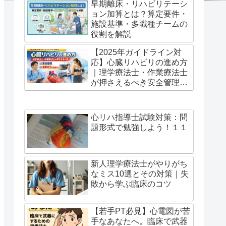
早期離床・リハビリテーシ
ョン加算とは？算定要件・
施設基準・多職種チームの
役割を解説
【2025年ガイドライン対
応】心臓リハビリの進め方
｜理学療法士・作業療法士
が押さえるべき安全管理と
運動処方の実践ポイント
心リハ指導士試験対策：問
題形式で勉強しよう！１１
新人理学療法士がやりがち
なミス10選とその対策｜失
敗から学ぶ臨床のコツ
【若手PT必見】心電図が苦
手なあなたへ。臨床で武器