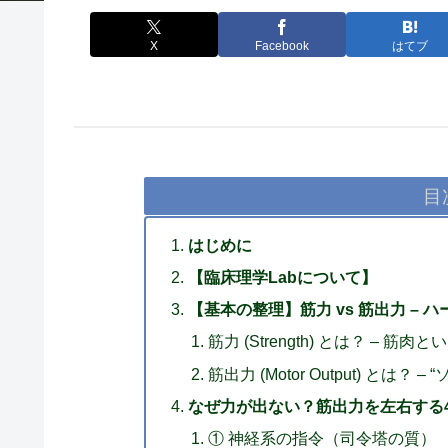
X
Facebook
はてブ
目
はじめに
【臨床理学Labについて】
【基本の整理】筋力 vs 筋出力 –
筋力 (Strength) とは？ – 筋
筋出力 (Motor Output) と
なぜ力が出ない？筋出力を左右する
① 神経系の指令（司令塔の質）