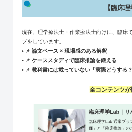
【臨床理
現在、理学療法士・作業療法士向けに、臨床で
プをしています。
• 📌
論文ベース × 現場感のある解釈
• 📌
ケーススタディで臨床推論を鍛える
• 📌
教科書には載っていない「実際どうする
全コンテンツが
臨床理学Lab｜リハ
臨床理学Lab 通常プ
価」と「臨床推論」の