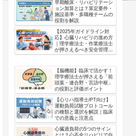
早期離床・リハビリテーシ
ョン加算とは？算定要件・
施設基準・多職種チームの
役割を解説
【2025年ガイドライン対
応】心臓リハビリの進め方
｜理学療法士・作業療法士
が押さえるべき安全管理と
運動処方の実践ポイント
【脳機能】臨床で活かす！
理学療法士が押さえる「前
頭葉・連合野・言語中枢」
の役割と評価ポイント
【心リハ指導士/PT向け】
運動負荷試験プロトコール
の種類と選択を解説｜臨床
での意義と注意点
心臓過負荷の5つのサイン
とは？心不全リハビリで自