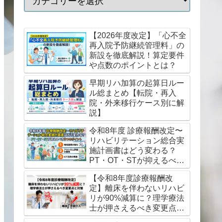
【2026年度改定】「心不全
再入院予防継続管理料」の
新設を徹底解説！算定要件
や点数のポイントとは？
早期リハ加算の起算日ルー
ル総まとめ【転院・再入
院・外来移行ケース別に解
説】
令和8年度 診療報酬改定〜
リハビリテーション総合実
施計画書はどう変わる？
PT・OT・STが抑えるべき
3つのポイント
【令和8年度診療報酬改
定】離床を伴わないリハビ
リが90%減算に？理学療法
士が押さえるべき変更点と
対策