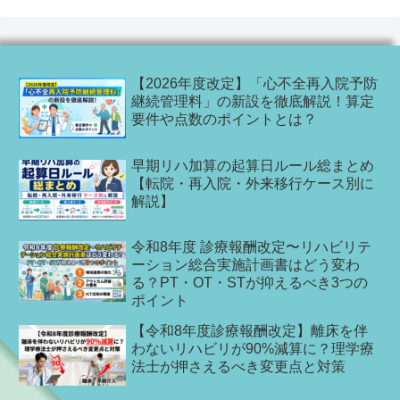
【2026年度改定】「心不全再入院予防
継続管理料」の新設を徹底解説！算定
要件や点数のポイントとは？
早期リハ加算の起算日ルール総まとめ
【転院・再入院・外来移行ケース別に
解説】
令和8年度 診療報酬改定〜リハビリテ
ーション総合実施計画書はどう変わ
る？PT・OT・STが抑えるべき3つの
ポイント
【令和8年度診療報酬改定】離床を伴
わないリハビリが90%減算に？理学療
法士が押さえるべき変更点と対策