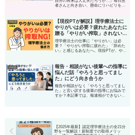
自分の将来は大丈夫だろうか…」毎日患
者さんと向き合い、懸命にリハビリを提
供する中で、ふとこんな不安がよぎるこ
とはありませんか？理学療法士を取り巻
く環境は、人口減少、病床数の削減、そ
【現役PTが解説】理学療法士に
ブログ
して数年ごとに行われる診...
やりがいは必要？疲れたあなたに
贈る「やりがい搾取」されない働
き方
理学療法士の仕事に「やりがい」は必
要？「やりがい搾取に疲れた」「辞めた
い」と感じるあなたへ。現役PTが、やり
がい不要派のリアルな意見から、燃え尽
きずにモチベーションを保つ具体的な方
法まで、実体験を基に解説します。
報告・相談がない後輩への指導に
ブログ
悩んだ話「やろうと思ってまし
た」にどう向き合うか
報告や相談がなく「やろうと思ってまし
た」と言い訳する後輩の指導にお悩みで
すか？本記事では、報連相ができない後
輩の心理と、実体験に基づく効果的なア
プローチ方法を解説します。感情的にな
らず、自発的な行動を引き出すための育
成ヒントが満載です。
【2025年最新】認定理学療法士の全21分
野を一覧解説！新制度での取得メリッ