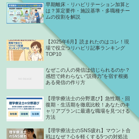
早期離床・リハビリテーション加算と
は？算定要件・施設基準・多職種チー
ムの役割を解説
【2025年6月】読まれたのはコレ！現
場で役立つリハビリ記事ランキング
TOP10
なぜこの人の発信は信じられるのか？
感想で終わらない“説得力”を宿す根拠
ある発信の作り方
【理学療法士の分野選び】急性期・回
復期・生活期を徹底比較！あなたのキ
ャリアプランに最適な職場を見つける
方法
【理学療法士のSNS疲れ】マウント合
戦はなぜ？心を軽くする5つの対処法