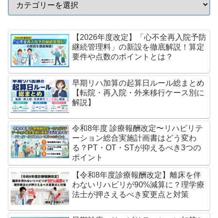
【2026年度改定】「心不全再入院予防
継続管理料」の新設を徹底解説！算定
要件や点数のポイントとは？
早期リハ加算の起算日ルール総まとめ
【転院・再入院・外来移行ケース別に
解説】
令和8年度 診療報酬改定〜リハビリテ
ーション総合実施計画書はどう変わ
る？PT・OT・STが抑えるべき3つの
ポイント
【令和8年度診療報酬改定】離床を伴
わないリハビリが90%減算に？理学療
法士が押さえるべき変更点と対策