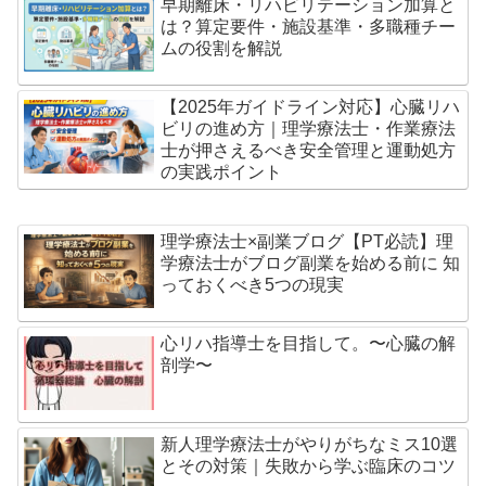
早期離床・リハビリテーション加算と
は？算定要件・施設基準・多職種チー
ムの役割を解説
【2025年ガイドライン対応】心臓リハ
ビリの進め方｜理学療法士・作業療法
士が押さえるべき安全管理と運動処方
の実践ポイント
理学療法士×副業ブログ【PT必読】理
学療法士がブログ副業を始める前に 知
っておくべき5つの現実
心リハ指導士を目指して。〜心臓の解
剖学〜
新人理学療法士がやりがちなミス10選
とその対策｜失敗から学ぶ臨床のコツ