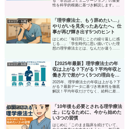
る「非言語コミュニケーション」の重要
性を科学的根拠に基づき解説します。表
情・姿勢・声がリハビリ効果や信頼関係
に与える影響とは？明日からの臨床です
ぐに実践できる、患者の意欲を引き出す
「理学療法士、もう辞めたい…」
キャリア・転職
具体的なコツをご紹介します。
やりがいを見失ったあなたへ。仕
事が再び輝き出す5つのヒント
はじめに「毎日同じことの繰り返しに感
じる…」「学生時代に思い描いていた理
想の理学療法士とは、なんだか違う…」
「目の前の患者さんのために全力を尽く
しているはずなのに、心が動かなくなっ
てしまった…」かつての私がそうだった
【2025年最新】理学療法士の年
キャリア・転職
ように、ふと理学療法士と...
収は上がる？下がる？平均年収と
働き方で差がつく5つの理由を徹
底解説！
2025年、理学療法士の年収は上がる？下
がる？最新データに基づき将来性を徹底
解説！平均年収だけでなく、給料に差が
つく5つの理由や働き方の違いも紹介。今
後のキャリアプランや年収アップを目指
す理学療法士は必見です。
「10年後も必要とされる理学療法
キャリア・転職
士」になるために、今から始めた
い3つの習慣
はじめに「このまま臨床を続けていて、