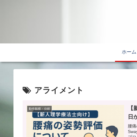
ホーム
アライメント
【
動作観察・分析
日
腰痛
Sw
プロ