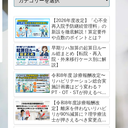
【2026年度改定】「心不全
再入院予防継続管理料」の
新設を徹底解説！算定要件
や点数のポイントとは？
早期リハ加算の起算日ルー
ル総まとめ【転院・再入
院・外来移行ケース別に解
説】
令和8年度 診療報酬改定〜
リハビリテーション総合実
施計画書はどう変わる？
PT・OT・STが抑えるべき
3つのポイント
【令和8年度診療報酬改
定】離床を伴わないリハビ
リが90%減算に？理学療法
士が押さえるべき変更点と
対策