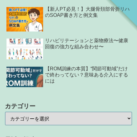
【新人PT必見！】大腿骨頚部骨折リハ
のSOAP書き方と例文集
リハビリテーションと薬物療法〜健康
回復の強力な組み合わせ〜
【ROM訓練の本質】“関節可動域”だけ
で終わってない？意味ある介入にする
には
カテゴリー