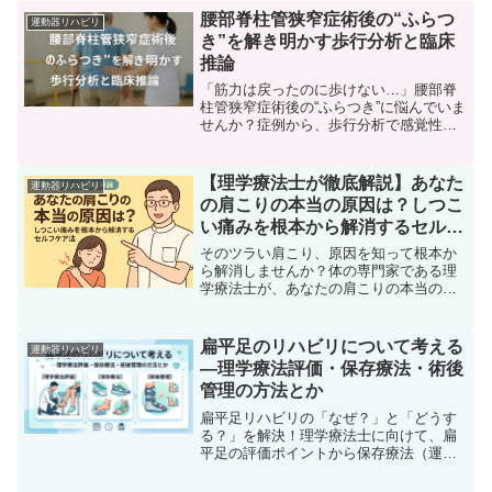
腰部脊柱管狭窄症術後の“ふらつ
運動器リハビリ
き”を解き明かす歩行分析と臨床
推論
「筋力は戻ったのに歩けない…」腰部脊
柱管狭窄症術後の“ふらつき”に悩んでいま
せんか？症例から、歩行分析で感覚性失
調を読み解き、具体的な治療戦略に繋げ
る臨床推論を解説。療法士の悩みを解決
するヒントがここに。
【理学療法士が徹底解説】あなた
運動器リハビリ
の肩こりの本当の原因は？しつこ
い痛みを根本から解消するセルフ
ケア法
そのツラい肩こり、原因を知って根本か
ら解消しませんか？体の専門家である理
学療法士が、あなたの肩こりの本当の原
因を徹底解説。デスクワークの合間にで
きる簡単セルフケア・ストレッチも紹介
します。
扁平足のリハビリについて考える
運動器リハビリ
―理学療法評価・保存療法・術後
管理の方法とか
扁平足リハビリの「なぜ？」と「どうす
る？」を解決！理学療法士に向けて、扁
平足の評価ポイントから保存療法（運動
療法・インソール）、術後管理の具体的
なステップまでを解説します。足部アプ