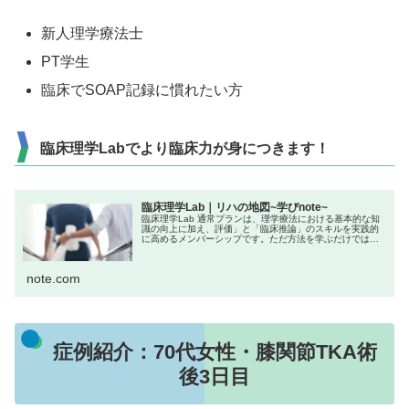
新人理学療法士
PT学生
臨床でSOAP記録に慣れたい方
臨床理学Labでより臨床力が身につきます！
臨床理学Lab｜リハの地図~学びnote~
臨床理学Lab 通常プランは、理学療法における基本的な知
識の向上に加え、評価」と「臨床推論」のスキルを実践的
に高めるメンバーシップです。ただ方法を学ぶだけではな
く、「なぜその評価を行うのか？」「結果からどう介入に
活かすか？」といった“考える...
note.com
症例紹介：70代女性・膝関節TKA術
後3日目