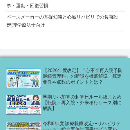
事・運動・回復習慣
ペースメーカーの基礎知識と心臓リハビリでの負荷設
定|理学療法士向け
【2026年度改定】「心不全再入院予防
継続管理料」の新設を徹底解説！算定
要件や点数のポイントとは？
早期リハ加算の起算日ルール総まとめ
【転院・再入院・外来移行ケース別に
解説】
令和8年度 診療報酬改定〜リハビリテ
ーション総合実施計画書はどう変わ