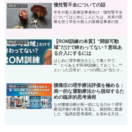
ローチの臨床力を高めたいPT必読の記事
慢性腎不全についての話
運動器リハビリ
です。
学生や新人医療従事者向け：慢性腎不全
についてはじめにこんにちは、未来の医
療を担う学生や新人の医療従事者の皆さ
ん。今日は、慢性腎不全（CKD）につい
て詳しく学んでいきましょう。CKDは医
療現場で頻繁に見られる病態の一つであ
り、適切な知識と対応...
【ROM訓練の本質】“関節可動
運動器リハビリ
域”だけで終わってない？意味あ
る介入にするには
はじめに理学療法士として働く中で、
**「とりあえずROM訓練しておこう」**
といった日常が、いつの間にか“当たり
前”になっていませんか？僕自身、臨床1
年目のころは**「ROM訓練って、結局な
んのためにやってるんだろう？」**と悩
腰痛症の理学療法評価を極める：
運動器リハビリ
んだことが何...
画一的な運動療法から脱却するた
めの臨床的思考過程
なぜ腰痛治療が画一的になるのか？理学
療法評価の本質を見直し、個別性に配慮
した「臨床的思考過程」を深める方法を
徹底解説。ルーチン化した運動療法を卒
業し、確かな根拠に基づいたアプローチ
を提供するための、現場で役立つ実践的