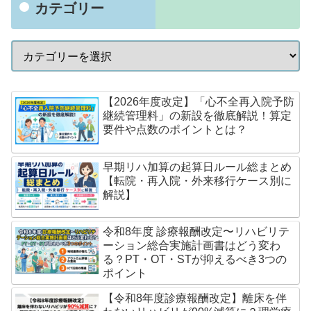
カテゴリー
【2026年度改定】「心不全再入院予防
継続管理料」の新設を徹底解説！算定
要件や点数のポイントとは？
早期リハ加算の起算日ルール総まとめ
【転院・再入院・外来移行ケース別に
解説】
令和8年度 診療報酬改定〜リハビリテ
ーション総合実施計画書はどう変わ
る？PT・OT・STが抑えるべき3つの
ポイント
【令和8年度診療報酬改定】離床を伴