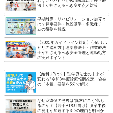
わないリハビリが90%減算に？理学療
法士が押さえるべき変更点と対策
早期離床・リハビリテーション加算と
は？算定要件・施設基準・多職種チー
ムの役割を解説
【2025年ガイドライン対応】心臓リハ
ビリの進め方｜理学療法士・作業療法
士が押さえるべき安全管理と運動処方
の実践ポイント
【給料UPは？】理学療法士の未来が
変わる⁈令和8年度診療報酬改定、協会
の「本気」要望を5分で解説
なぜ麻痺側の筋肉は“異常に早く”落ち
るのか？【若手PT/OT向け】脳卒中後
の廃用が加速する3つの理由と明日か