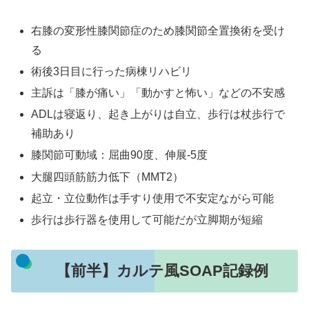
右膝の変形性膝関節症のため膝関節全置換術を受け
る
術後3日目に行った病棟リハビリ
主訴は「膝が痛い」「動かすと怖い」などの不安感
ADLは寝返り、起き上がりは自立、歩行は杖歩行で
補助あり
膝関節可動域：屈曲90度、伸展-5度
大腿四頭筋筋力低下（MMT2）
起立・立位動作は手すり使用で不安定ながら可能
歩行は歩行器を使用して可能だが立脚期が短縮
【前半】カルテ風SOAP記録例