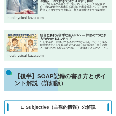
底解説！例文付きで分かりやすく解説
リハビリカルテの書き方に迷っていませんか？本記事で
は、SOAP形式の基本から各項目の書き方ポイント、実際
に使える例文まで徹底解説。新人理学療法士や作業療法
士、学生必見の保存版ガイドです。
healthysical-kazu.com
統合と解釈が苦手な新人PTへ ― 評価の“つなぎ
方”がわかる3ステップ
1. はじめに：評価はできるのに“つながらない”という悩み
理学療法士として臨床に立ち始めたばかりの頃、多くの新
人PTがぶつかる壁のひとつに、「評価はできるけど、それ
をどう臨床につなげればいいのかわからない」という問題
があります。ROM（関節...
healthysical-kazu.com
【後半】SOAP記録の書き方とポイ
ント解説（詳細版）
1. Subjective（主観的情報）の解説