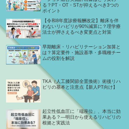
る？PT・OT・STが抑えるべき3つの
ポイント
【令和8年度診療報酬改定】離床を伴
わないリハビリが90%減算に？理学療
法士が押さえるべき変更点と対策
早期離床・リハビリテーション加算と
は？算定要件・施設基準・多職種チー
ムの役割を解説
TKA（人工膝関節全置換術）術後リハ
ビリの基本と注意点【新人PT向け】
起立性低血圧に「端座位」、本当に効
果ある？―明日から使えるリハビリの
根拠と実践法