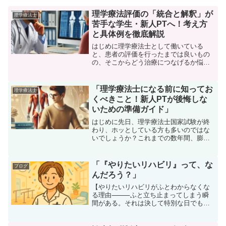
理学療法評価の「統合と解釈」が
理学療法士
苦手な学生・新人PTへ！考え方
と具体例を徹底解説
はじめに理学療法士として働いている
と、患者の評価を行ったまでは良いもの
の、そこからどう治療につなげるか悩む
ことはありませんか？ 特に 「統合と解
釈」 の部分で苦戦する学生や新人の方は
多いのではないでしょうか？例えば、PT
「理学療法士になる前に知ってお
理学療法士
ROMやMMTは測...
くべきこと！新人PTが後悔しな
いための準備ガイド」
はじめに先日、理学療法士国家試験が終
わり、ホッとしている方も多いのではな
いでしょうか？これまでの数年間、膨大
な知識を学び、実習を乗り越え、国家試
験に向けて努力してきた皆さん、本当に
お疲れさまでした。試験が終わると、一
「『やりたいリハビリ』って、な
ブログ
気に気が抜けて「しばらく...
んだろう？」
【やりたいリハビリがふとわからなくな
る理由⸻ふと立ち止まってしまう瞬
間がある。それは決して特別な日でも、
何か大きな出来事があったわけでもな
い。いつも通りの、ただの臨床の1日。そ