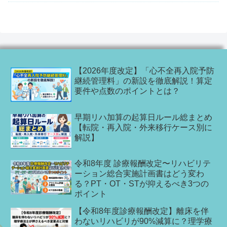
【2026年度改定】「心不全再入院予防
継続管理料」の新設を徹底解説！算定
要件や点数のポイントとは？
早期リハ加算の起算日ルール総まとめ
【転院・再入院・外来移行ケース別に
解説】
令和8年度 診療報酬改定〜リハビリテ
ーション総合実施計画書はどう変わ
る？PT・OT・STが抑えるべき3つの
ポイント
【令和8年度診療報酬改定】離床を伴
わないリハビリが90%減算に？理学療