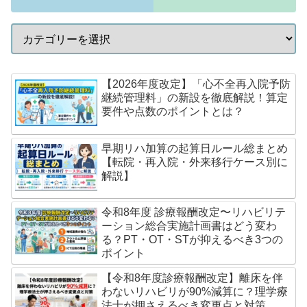
【2026年度改定】「心不全再入院予防
継続管理料」の新設を徹底解説！算定
要件や点数のポイントとは？
早期リハ加算の起算日ルール総まとめ
【転院・再入院・外来移行ケース別に
解説】
令和8年度 診療報酬改定〜リハビリテ
ーション総合実施計画書はどう変わ
る？PT・OT・STが抑えるべき3つの
ポイント
【令和8年度診療報酬改定】離床を伴
わないリハビリが90%減算に？理学療
法士が押さえるべき変更点と対策