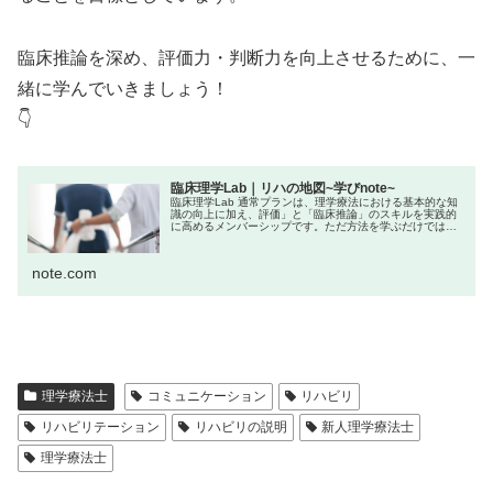
臨床推論を深め、評価力・判断力を向上させるために、一
緒に学んでいきましょう！
👇
臨床理学Lab｜リハの地図~学びnote~
臨床理学Lab 通常プランは、理学療法における基本的な知
識の向上に加え、評価」と「臨床推論」のスキルを実践的
に高めるメンバーシップです。ただ方法を学ぶだけではな
く、「なぜその評価を行うのか？」「結果からどう介入に
活かすか？」といった“考える...
note.com
理学療法士
コミュニケーション
リハビリ
リハビリテーション
リハビリの説明
新人理学療法士
理学療法士