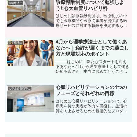
の中で、急に胸の奥に重たさを感じると
診療報酬制度について勉強しよ
理学療法士
きがある。「リハビリしてあげ...
う!:心大血管リハビリ料
はじめに診療報酬制度は、医療制度の中
でも医療機関や医療従事者が提供する医
療サービスに対する報酬を決定するもの
です。つまり、医療機関や医療従事者が
提供する診療行為に対して支払われる報
酬を決定する制度です。この制度は、厚
4月から理学療法士として働くあ
理学療法士
生労働省が定めた診療報酬...
なたへ｜免許が届くまでの過ごし
方と現場対応のポイント
⸻はじめに｜新たなスタートを迎え
るあなたへ4月から理学療法士として働き
始める皆さん、本当におめでとうござい
ます！これまでの大学・専門学校での学
習、実習、そして国家試験を乗り越えた
皆さんは、今まさに理学療法士としての
心臓リハビリテーションの4つの
心不全療養指導士
新たなスタートラインに立っ...
フェーズとそれぞれの目標
はじめに心臓リハビリテーションは、心
疾患を持つ患者が体力を回復し、生活の
質を向上させるための包括的なプログラ
ムです。通常、このプログラムは4つのフ
ェーズに分かれており、各フェーズには
特定の目標と活動があります。以下に、
それぞれのフェーズとそ...