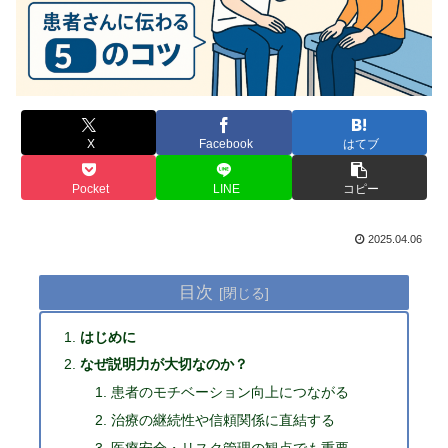
X
Facebook
はてブ
Pocket
LINE
コピー
2025.04.06
目次
はじめに
なぜ説明力が大切なのか？
患者のモチベーション向上につながる
治療の継続性や信頼関係に直結する