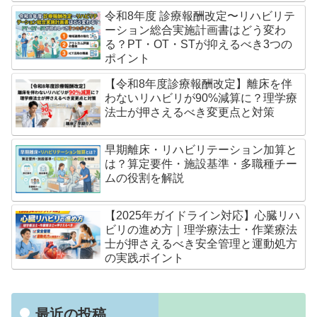
令和8年度 診療報酬改定〜リハビリテ
ーション総合実施計画書はどう変わ
る？PT・OT・STが抑えるべき3つの
ポイント
【令和8年度診療報酬改定】離床を伴
わないリハビリが90%減算に？理学療
法士が押さえるべき変更点と対策
早期離床・リハビリテーション加算と
は？算定要件・施設基準・多職種チー
ムの役割を解説
【2025年ガイドライン対応】心臓リハ
ビリの進め方｜理学療法士・作業療法
士が押さえるべき安全管理と運動処方
の実践ポイント
最近の投稿