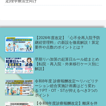
定|理学療法士向け
【2026年度改定】「心不全再入院予防
継続管理料」の新設を徹底解説！算定
要件や点数のポイントとは？
早期リハ加算の起算日ルール総まとめ
【転院・再入院・外来移行ケース別に
解説】
令和8年度 診療報酬改定〜リハビリテ
ーション総合実施計画書はどう変わ
る？PT・OT・STが抑えるべき3つの
ポイント
【令和8年度診療報酬改定】離床を伴