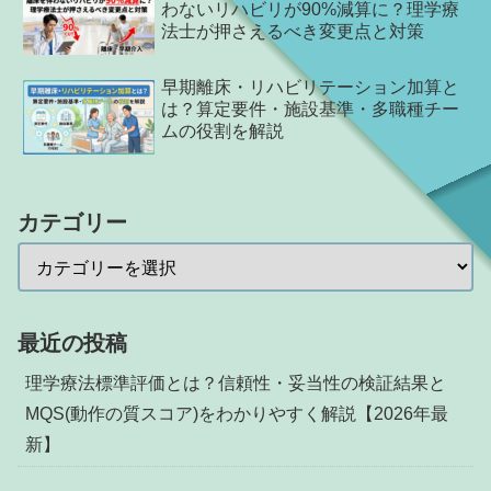
わないリハビリが90%減算に？理学療
法士が押さえるべき変更点と対策
早期離床・リハビリテーション加算と
は？算定要件・施設基準・多職種チー
ムの役割を解説
カテゴリー
最近の投稿
理学療法標準評価とは？信頼性・妥当性の検証結果と
MQS(動作の質スコア)をわかりやすく解説【2026年最
新】