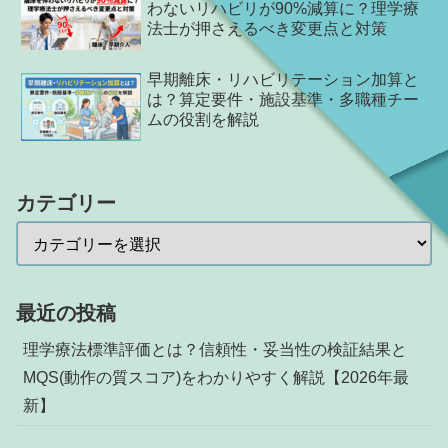
わないリハビリが90%減算に？理学療
法士が押さえるべき変更点と対策
早期離床・リハビリテーション加算と
は？算定要件・施設基準・多職種チー
ムの役割を解説
カテゴリー
最近の投稿
理学療法標準評価とは？信頼性・妥当性の検証結果と
MQS(動作の質スコア)をわかりやすく解説【2026年最
新】