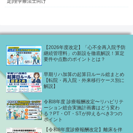
定|理学療法士向け
【2026年度改定】「心不全再入院予防
継続管理料」の新設を徹底解説！算定
要件や点数のポイントとは？
早期リハ加算の起算日ルール総まとめ
【転院・再入院・外来移行ケース別に
解説】
令和8年度 診療報酬改定〜リハビリテ
ーション総合実施計画書はどう変わ
る？PT・OT・STが抑えるべき3つの
ポイント
【令和8年度診療報酬改定】離床を伴