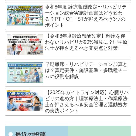
令和8年度 診療報酬改定〜リハビリテ
ーション総合実施計画書はどう変わ
る？PT・OT・STが抑えるべき3つの
ポイント
【令和8年度診療報酬改定】離床を伴
わないリハビリが90%減算に？理学療
法士が押さえるべき変更点と対策
早期離床・リハビリテーション加算と
は？算定要件・施設基準・多職種チー
ムの役割を解説
【2025年ガイドライン対応】心臓リハ
ビリの進め方｜理学療法士・作業療法
士が押さえるべき安全管理と運動処方
の実践ポイント
最近の投稿