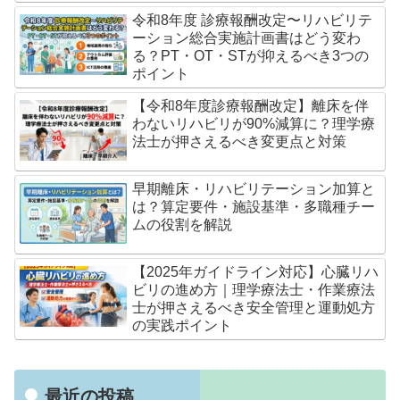
令和8年度 診療報酬改定〜リハビリテ
ーション総合実施計画書はどう変わ
る？PT・OT・STが抑えるべき3つの
ポイント
【令和8年度診療報酬改定】離床を伴
わないリハビリが90%減算に？理学療
法士が押さえるべき変更点と対策
早期離床・リハビリテーション加算と
は？算定要件・施設基準・多職種チー
ムの役割を解説
【2025年ガイドライン対応】心臓リハ
ビリの進め方｜理学療法士・作業療法
士が押さえるべき安全管理と運動処方
の実践ポイント
最近の投稿