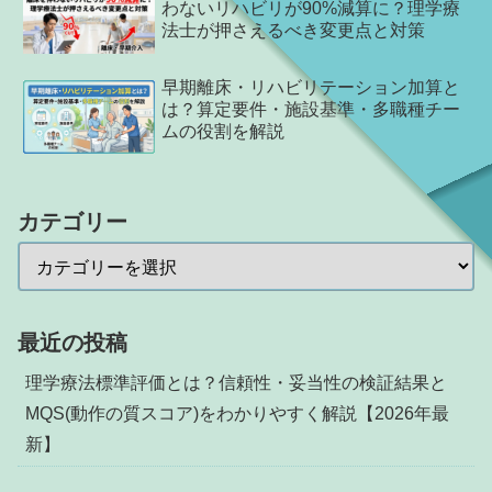
わないリハビリが90%減算に？理学療
法士が押さえるべき変更点と対策
早期離床・リハビリテーション加算と
は？算定要件・施設基準・多職種チー
ムの役割を解説
カテゴリー
最近の投稿
理学療法標準評価とは？信頼性・妥当性の検証結果と
MQS(動作の質スコア)をわかりやすく解説【2026年最
新】