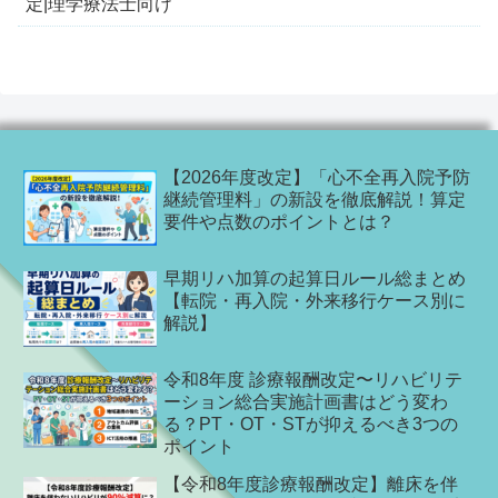
定|理学療法士向け
【2026年度改定】「心不全再入院予防
継続管理料」の新設を徹底解説！算定
要件や点数のポイントとは？
早期リハ加算の起算日ルール総まとめ
【転院・再入院・外来移行ケース別に
解説】
令和8年度 診療報酬改定〜リハビリテ
ーション総合実施計画書はどう変わ
る？PT・OT・STが抑えるべき3つの
ポイント
【令和8年度診療報酬改定】離床を伴