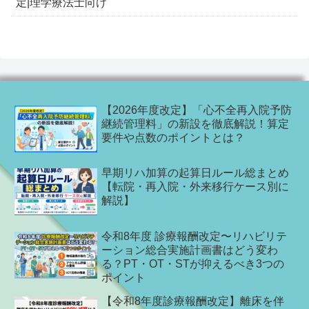
定|理学療法士向け
【2026年度改定】「心不全再入院予防
継続管理料」の新設を徹底解説！算定
要件や点数のポイントとは？
早期リハ加算の起算日ルール総まとめ
【転院・再入院・外来移行ケース別に
解説】
令和8年度 診療報酬改定〜リハビリテ
ーション総合実施計画書はどう変わ
る？PT・OT・STが抑えるべき3つの
ポイント
【令和8年度診療報酬改定】離床を伴