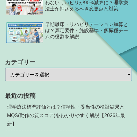
わないリハビリが90%減算に？理学療
法士が押さえるべき変更点と対策
早期離床・リハビリテーション加算と
は？算定要件・施設基準・多職種チー
ムの役割を解説
カテゴリー
最近の投稿
理学療法標準評価とは？信頼性・妥当性の検証結果と
MQS(動作の質スコア)をわかりやすく解説【2026年最
新】