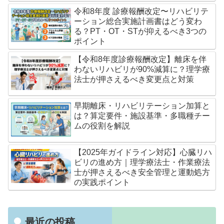
令和8年度 診療報酬改定〜リハビリテ
ーション総合実施計画書はどう変わ
る？PT・OT・STが抑えるべき3つの
ポイント
【令和8年度診療報酬改定】離床を伴
わないリハビリが90%減算に？理学療
法士が押さえるべき変更点と対策
早期離床・リハビリテーション加算と
は？算定要件・施設基準・多職種チー
ムの役割を解説
【2025年ガイドライン対応】心臓リハ
ビリの進め方｜理学療法士・作業療法
士が押さえるべき安全管理と運動処方
の実践ポイント
最近の投稿