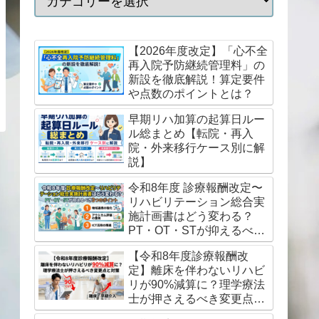
【2026年度改定】「心不全
再入院予防継続管理料」の
新設を徹底解説！算定要件
や点数のポイントとは？
早期リハ加算の起算日ルー
ル総まとめ【転院・再入
院・外来移行ケース別に解
説】
令和8年度 診療報酬改定〜
リハビリテーション総合実
施計画書はどう変わる？
PT・OT・STが抑えるべき
3つのポイント
【令和8年度診療報酬改
定】離床を伴わないリハビ
リが90%減算に？理学療法
士が押さえるべき変更点と
対策