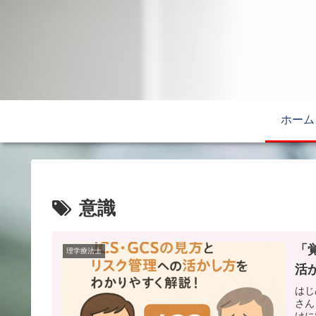
ホーム
意識
「
理学療法士
活
はじ
さん
けに