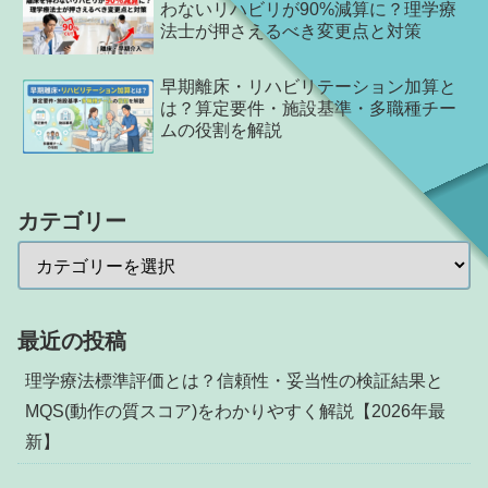
わないリハビリが90%減算に？理学療
法士が押さえるべき変更点と対策
早期離床・リハビリテーション加算と
は？算定要件・施設基準・多職種チー
ムの役割を解説
カテゴリー
最近の投稿
理学療法標準評価とは？信頼性・妥当性の検証結果と
MQS(動作の質スコア)をわかりやすく解説【2026年最
新】