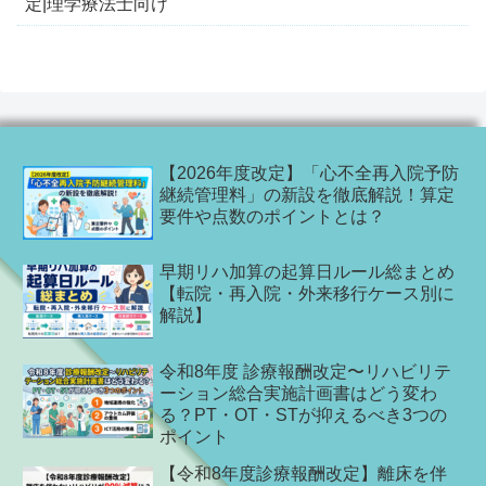
定|理学療法士向け
【2026年度改定】「心不全再入院予防
継続管理料」の新設を徹底解説！算定
要件や点数のポイントとは？
早期リハ加算の起算日ルール総まとめ
【転院・再入院・外来移行ケース別に
解説】
令和8年度 診療報酬改定〜リハビリテ
ーション総合実施計画書はどう変わ
る？PT・OT・STが抑えるべき3つの
ポイント
【令和8年度診療報酬改定】離床を伴