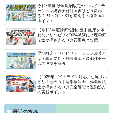
令和8年度 診療報酬改定〜リハビリテ
ーション総合実施計画書はどう変わ
る？PT・OT・STが抑えるべき3つの
ポイント
【令和8年度診療報酬改定】離床を伴
わないリハビリが90%減算に？理学療
法士が押さえるべき変更点と対策
早期離床・リハビリテーション加算と
は？算定要件・施設基準・多職種チー
ムの役割を解説
【2025年ガイドライン対応】心臓リハ
ビリの進め方｜理学療法士・作業療法
士が押さえるべき安全管理と運動処方
の実践ポイント
最近の投稿