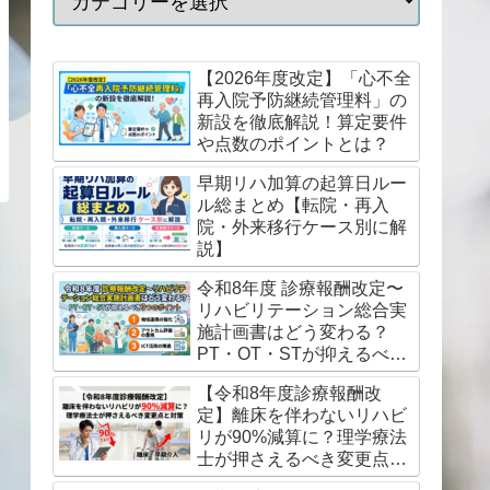
【2026年度改定】「心不全
再入院予防継続管理料」の
新設を徹底解説！算定要件
や点数のポイントとは？
早期リハ加算の起算日ルー
ル総まとめ【転院・再入
院・外来移行ケース別に解
説】
令和8年度 診療報酬改定〜
リハビリテーション総合実
施計画書はどう変わる？
PT・OT・STが抑えるべき
3つのポイント
【令和8年度診療報酬改
定】離床を伴わないリハビ
リが90%減算に？理学療法
士が押さえるべき変更点と
対策