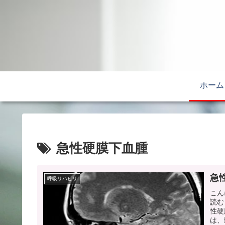
ホーム
急性硬膜下血腫
急
呼吸リハビリ
こん
読む
性硬
は、