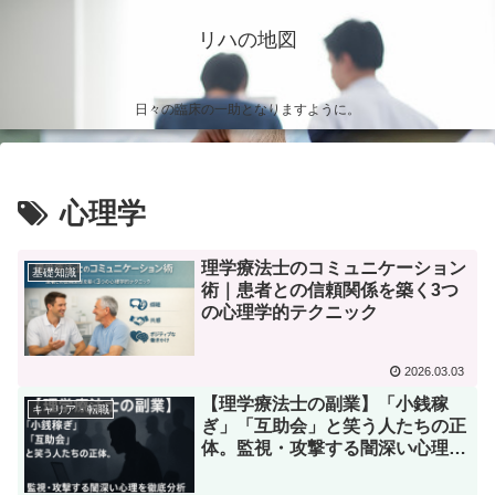
リハの地図
日々の臨床の一助となりますように。
心理学
理学療法士のコミュニケーション
基礎知識
術｜患者との信頼関係を築く3つ
の心理学的テクニック
2026.03.03
【理学療法士の副業】「小銭稼
キャリア・転職
ぎ」「互助会」と笑う人たちの正
体。監視・攻撃する闇深い心理を
徹底分析