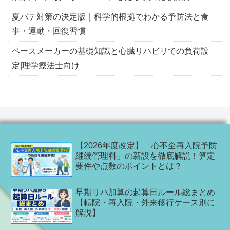
夏バテ対策の決定版｜科学的根拠でわかる予防法と食
事・運動・回復習慣
ペースメーカーの基礎知識と心臓リハビリでの負荷設
定|理学療法士向け
【2026年度改定】「心不全再入院予防
継続管理料」の新設を徹底解説！算定
要件や点数のポイントとは？
早期リハ加算の起算日ルール総まとめ
【転院・再入院・外来移行ケース別に
解説】