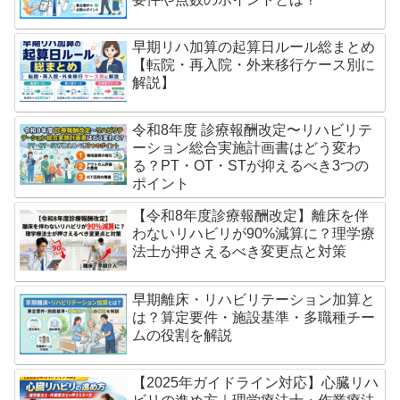
早期リハ加算の起算日ルール総まとめ
【転院・再入院・外来移行ケース別に
解説】
令和8年度 診療報酬改定〜リハビリテ
ーション総合実施計画書はどう変わ
る？PT・OT・STが抑えるべき3つの
ポイント
【令和8年度診療報酬改定】離床を伴
わないリハビリが90%減算に？理学療
法士が押さえるべき変更点と対策
早期離床・リハビリテーション加算と
は？算定要件・施設基準・多職種チー
ムの役割を解説
【2025年ガイドライン対応】心臓リハ