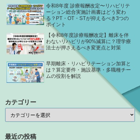
令和8年度 診療報酬改定〜リハビリテ
ーション総合実施計画書はどう変わ
る？PT・OT・STが抑えるべき3つの
ポイント
【令和8年度診療報酬改定】離床を伴
わないリハビリが90%減算に？理学療
法士が押さえるべき変更点と対策
早期離床・リハビリテーション加算と
は？算定要件・施設基準・多職種チー
ムの役割を解説
カテゴリー
最近の投稿