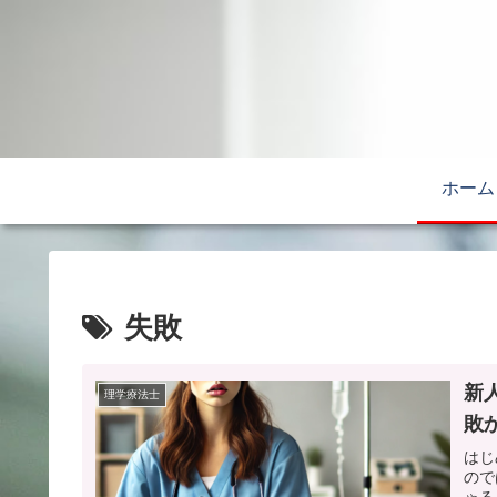
ホーム
失敗
新
理学療法士
敗
はじ
ので
ゃる