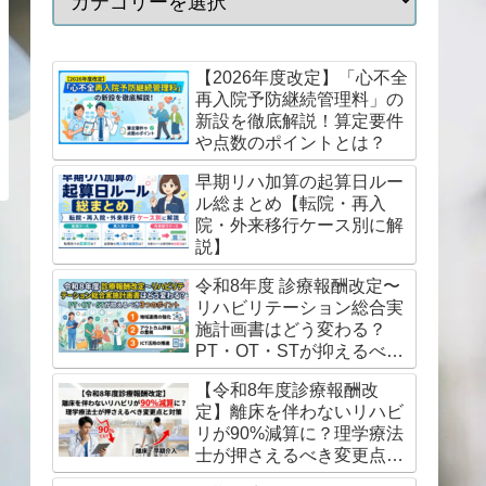
【2026年度改定】「心不全
再入院予防継続管理料」の
新設を徹底解説！算定要件
や点数のポイントとは？
早期リハ加算の起算日ルー
ル総まとめ【転院・再入
院・外来移行ケース別に解
説】
令和8年度 診療報酬改定〜
リハビリテーション総合実
施計画書はどう変わる？
PT・OT・STが抑えるべき
3つのポイント
【令和8年度診療報酬改
定】離床を伴わないリハビ
リが90%減算に？理学療法
士が押さえるべき変更点と
対策