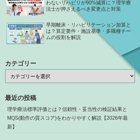
わないリハビリが90%減算に？理学療
法士が押さえるべき変更点と対策
早期離床・リハビリテーション加算と
は？算定要件・施設基準・多職種チー
ムの役割を解説
カテゴリー
最近の投稿
理学療法標準評価とは？信頼性・妥当性の検証結果と
MQS(動作の質スコア)をわかりやすく解説【2026年最
新】