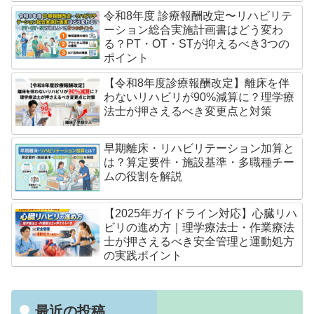
令和8年度 診療報酬改定〜リハビリテ
ーション総合実施計画書はどう変わ
る？PT・OT・STが抑えるべき3つの
ポイント
【令和8年度診療報酬改定】離床を伴
わないリハビリが90%減算に？理学療
法士が押さえるべき変更点と対策
早期離床・リハビリテーション加算と
は？算定要件・施設基準・多職種チー
ムの役割を解説
【2025年ガイドライン対応】心臓リハ
ビリの進め方｜理学療法士・作業療法
士が押さえるべき安全管理と運動処方
の実践ポイント
最近の投稿