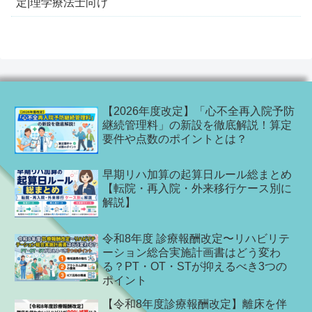
定|理学療法士向け
【2026年度改定】「心不全再入院予防
継続管理料」の新設を徹底解説！算定
要件や点数のポイントとは？
早期リハ加算の起算日ルール総まとめ
【転院・再入院・外来移行ケース別に
解説】
令和8年度 診療報酬改定〜リハビリテ
ーション総合実施計画書はどう変わ
る？PT・OT・STが抑えるべき3つの
ポイント
【令和8年度診療報酬改定】離床を伴