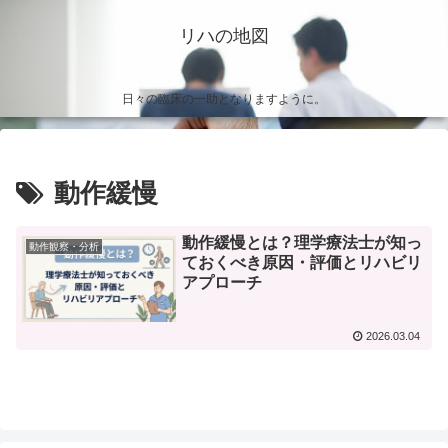
リハの地図
日々の臨床の一助となりますように。
動作緩慢
動作緩慢とは？理学療法士が知っ
動作観察・分析
ておくべき原因・評価とリハビリ
アプローチ
2026.03.04