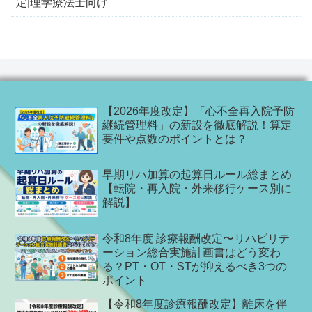
定|理学療法士向け
【2026年度改定】「心不全再入院予防
継続管理料」の新設を徹底解説！算定
要件や点数のポイントとは？
早期リハ加算の起算日ルール総まとめ
【転院・再入院・外来移行ケース別に
解説】
令和8年度 診療報酬改定〜リハビリテ
ーション総合実施計画書はどう変わ
る？PT・OT・STが抑えるべき3つの
ポイント
【令和8年度診療報酬改定】離床を伴