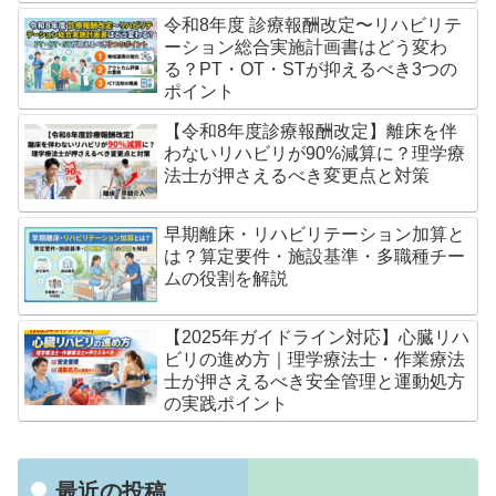
令和8年度 診療報酬改定〜リハビリテ
ーション総合実施計画書はどう変わ
る？PT・OT・STが抑えるべき3つの
ポイント
【令和8年度診療報酬改定】離床を伴
わないリハビリが90%減算に？理学療
法士が押さえるべき変更点と対策
早期離床・リハビリテーション加算と
は？算定要件・施設基準・多職種チー
ムの役割を解説
【2025年ガイドライン対応】心臓リハ
ビリの進め方｜理学療法士・作業療法
士が押さえるべき安全管理と運動処方
の実践ポイント
最近の投稿