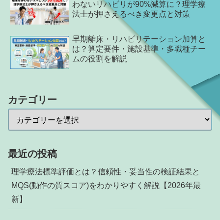
わないリハビリが90%減算に？理学療
法士が押さえるべき変更点と対策
早期離床・リハビリテーション加算と
は？算定要件・施設基準・多職種チー
ムの役割を解説
カテゴリー
最近の投稿
理学療法標準評価とは？信頼性・妥当性の検証結果と
MQS(動作の質スコア)をわかりやすく解説【2026年最
新】