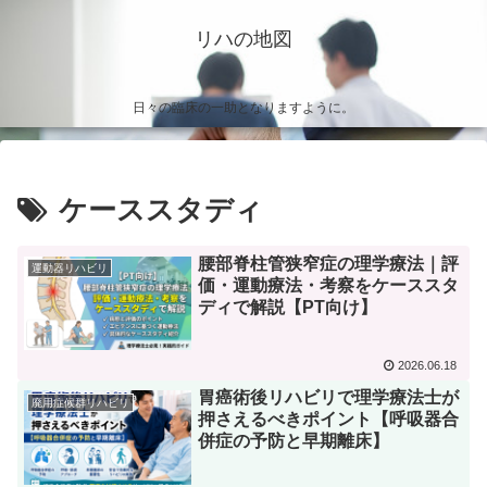
リハの地図
日々の臨床の一助となりますように。
ケーススタディ
腰部脊柱管狭窄症の理学療法｜評
運動器リハビリ
価・運動療法・考察をケーススタ
ディで解説【PT向け】
2026.06.18
胃癌術後リハビリで理学療法士が
廃用症候群リハビリ
押さえるべきポイント【呼吸器合
併症の予防と早期離床】