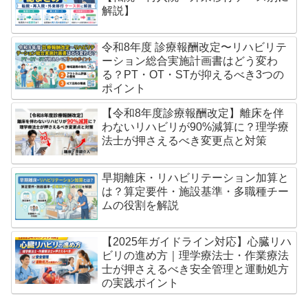
解説】
令和8年度 診療報酬改定〜リハビリテ
ーション総合実施計画書はどう変わ
る？PT・OT・STが抑えるべき3つの
ポイント
【令和8年度診療報酬改定】離床を伴
わないリハビリが90%減算に？理学療
法士が押さえるべき変更点と対策
早期離床・リハビリテーション加算と
は？算定要件・施設基準・多職種チー
ムの役割を解説
【2025年ガイドライン対応】心臓リハ
ビリの進め方｜理学療法士・作業療法
士が押さえるべき安全管理と運動処方
の実践ポイント