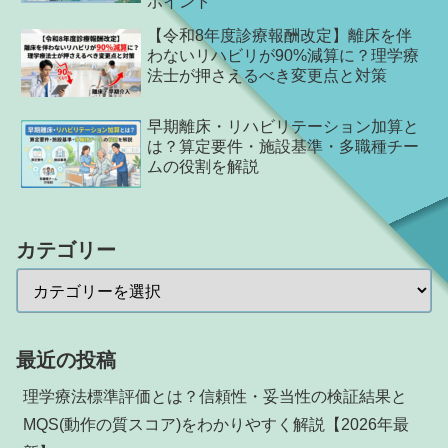
ポイント
【令和8年度診療報酬改定】離床を伴
わないリハビリが90%減算に？理学療
法士が押さえるべき変更点と対策
早期離床・リハビリテーション加算と
は？算定要件・施設基準・多職種チー
ムの役割を解説
カテゴリー
最近の投稿
理学療法標準評価とは？信頼性・妥当性の検証結果と
MQS(動作の質スコア)をわかりやすく解説【2026年最