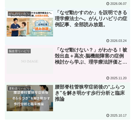
2026.06.07
「なぜ動かすのか」を説明できる
がんのリハビリ
理学療法士へ。がんリハビリの症
例記事、全部読み放題。
2026.03.24
「なぜ動けない？」がわかる！被
脳血管リハビリ
殻出血＋高次-脳機能障害の症例
検討から学ぶ、理学療法評価と計
画の立案
2025.11.20
腰部脊柱管狭窄症術後の“ふらつ
運動器リハビリ
き”を解き明かす歩行分析と臨床
推論
2025.10.17