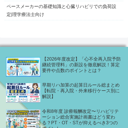
ペースメーカーの基礎知識と心臓リハビリでの負荷設
定|理学療法士向け
【2026年度改定】「心不全再入院予防
継続管理料」の新設を徹底解説！算定
要件や点数のポイントとは？
早期リハ加算の起算日ルール総まとめ
【転院・再入院・外来移行ケース別に
解説】
令和8年度 診療報酬改定〜リハビリテ
ーション総合実施計画書はどう変わ
る？PT・OT・STが抑えるべき3つの