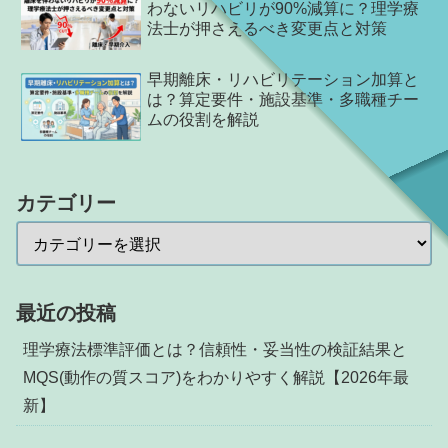
わないリハビリが90%減算に？理学療
法士が押さえるべき変更点と対策
早期離床・リハビリテーション加算と
は？算定要件・施設基準・多職種チー
ムの役割を解説
カテゴリー
最近の投稿
理学療法標準評価とは？信頼性・妥当性の検証結果と
MQS(動作の質スコア)をわかりやすく解説【2026年最
新】