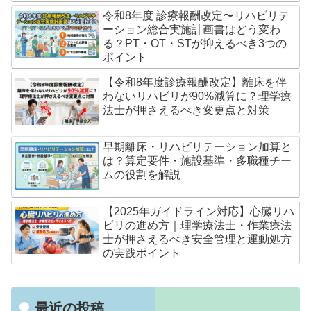
令和8年度 診療報酬改定〜リハビリテ
ーション総合実施計画書はどう変わ
る？PT・OT・STが抑えるべき3つの
ポイント
【令和8年度診療報酬改定】離床を伴
わないリハビリが90%減算に？理学療
法士が押さえるべき変更点と対策
早期離床・リハビリテーション加算と
は？算定要件・施設基準・多職種チー
ムの役割を解説
【2025年ガイドライン対応】心臓リハ
ビリの進め方｜理学療法士・作業療法
士が押さえるべき安全管理と運動処方
の実践ポイント
最近の投稿