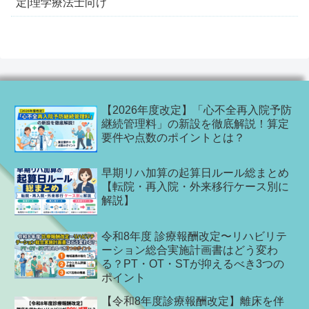
定|理学療法士向け
【2026年度改定】「心不全再入院予防
継続管理料」の新設を徹底解説！算定
要件や点数のポイントとは？
早期リハ加算の起算日ルール総まとめ
【転院・再入院・外来移行ケース別に
解説】
令和8年度 診療報酬改定〜リハビリテ
ーション総合実施計画書はどう変わ
る？PT・OT・STが抑えるべき3つの
ポイント
【令和8年度診療報酬改定】離床を伴