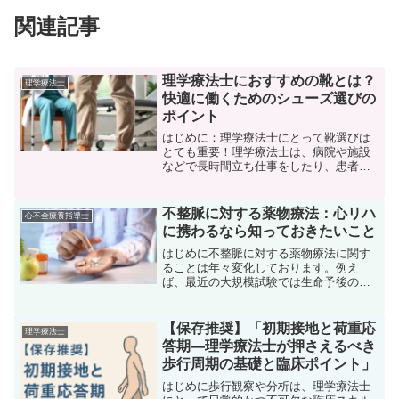
関連記事
理学療法士におすすめの靴とは？
理学療法士
快適に働くためのシューズ選びの
ポイント
はじめに：理学療法士にとって靴選びは
とても重要！理学療法士は、病院や施設
などで長時間立ち仕事をしたり、患者さ
んの移動をサポートしたりする機会が多
い職業です。一日中動き回ることが多い
ため、靴の選び方によっては業務の快適
不整脈に対する薬物療法：心リハ
心不全療養指導士
さや身体の負担に大きく影...
に携わるなら知っておきたいこと
はじめに不整脈に対する薬物療法に関す
ることは年々変化しております。例え
ば、最近の大規模試験では生命予後の改
善が証明された主な抗不整脈薬はアミオ
ダロン等に限られています。また、植込
み式除細動器（ICD）を含む植込み型心臓
【保存推奨】「初期接地と荷重応
理学療法士
電気デバイスやカテーテ...
答期―理学療法士が押さえるべき
歩行周期の基礎と臨床ポイント」
はじめに歩行観察や分析は、理学療法士