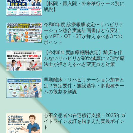
【転院・再入院・外来移行ケース別に
解説】
令和8年度 診療報酬改定〜リハビリテ
ーション総合実施計画書はどう変わ
る？PT・OT・STが抑えるべき3つの
ポイント
【令和8年度診療報酬改定】離床を伴
わないリハビリが90%減算に？理学療
法士が押さえるべき変更点と対策
早期離床・リハビリテーション加算と
は？算定要件・施設基準・多職種チー
ムの役割を解説
心不全患者の在宅移行支援：2025年ガ
イドライン改訂を踏まえた実践ポイン
ト