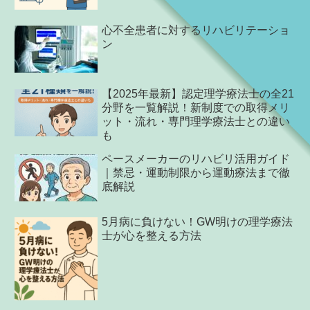
心不全患者に対するリハビリテーショ
ン
【2025年最新】認定理学療法士の全21
分野を一覧解説！新制度での取得メリ
ット・流れ・専門理学療法士との違い
も
ペースメーカーのリハビリ活用ガイド
｜禁忌・運動制限から運動療法まで徹
底解説
5月病に負けない！GW明けの理学療法
士が心を整える方法