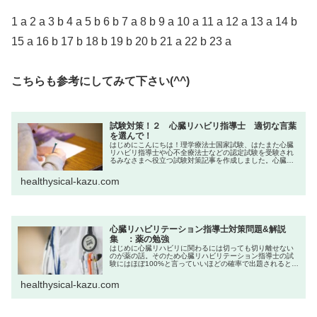
1 a 2 a 3 b 4 a 5 b 6 b 7 a 8 b 9 a 10 a 11 a 12 a 13 a 14 b
15 a 16 b 17 b 18 b 19 b 20 b 21 a 22 b 23 a
こちらも参考にしてみて下さい(^^)
試験対策！２ 心臓リハビリ指導士 適切な言葉
を選んで！
はじめにこんにちは！理学療法士国家試験、はたまた心臓
リハビリ指導士や心不全療法士などの認定試験を受験され
るみなさまへ役立つ試験対策記事を作成しました。心臓リ
ハビリ指導士試験は、専門知識や技術が求められる厳しい
試験です。一緒に合格に近づいてい...
healthysical-kazu.com
心臓リハビリテーション指導士対策問題&解説
集 ：薬の勉強
はじめに心臓リハビリに関わるには切っても切り離せない
のが薬の話。そのため心臓リハビリテーション指導士の試
験にはほぼ100%と言っていいほどの確率で出題されると思
われます。かず今回は問題形式で記載し、後に詳しく解説
しています。少し文章が多めの...
healthysical-kazu.com