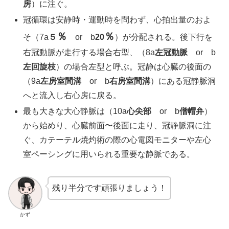
房
）に注ぐ。
冠循環は安静時・運動時を問わず、心拍出量のおよ
％
％
そ（7a
５
or b
20
）が分配される。後下行を
右冠動脈が走行する場合右型、（8a
左冠動脈
or b
左回旋枝
）の場合左型と呼ぶ。冠静は心臓の後面の
（9a
左房室間溝
or b
右房室間溝
）にある冠静脈洞
へと流入し右心房に戻る。
最も大きな大心静脈は（10a
心尖部
or b
僧帽弁
）
から始めり、心臓前面〜後面に走り、冠静脈洞に注
ぐ、カテーテル焼灼術の際の心電図モニターや左心
室ペーシングに用いられる重要な静脈である。
残り半分です頑張りましょう！
かず