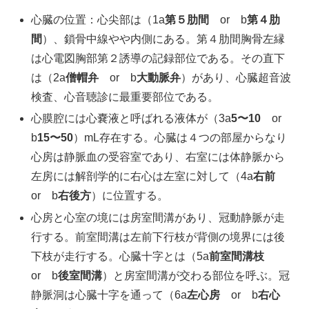
心臓の位置：心尖部は（1a
第５肋間
or
b
第４肋
間
）、鎖骨中線やや内側にある。第４肋間胸骨左縁
は心電図胸部第２誘導の記録部位である。その直下
は（2a
僧帽弁
or b
大動脈弁
）があり、心臓超音波
検査、心音聴診に最重要部位である。
心膜腔には心嚢液と呼ばれる液体が（3a
5〜10
or
b
15〜50
）mL存在する。心臓は４つの部屋からなり
心房は静脈血の受容室であり、右室には体静脈から
左房には解剖学的に右心は左室に対して（4a
右前
or b
右後方
）に位置する。
心房と心室の境には房室間溝があり、冠動静脈が走
行する。前室間溝は左前下行枝が背側の境界には後
下枝が走行する。心臓十字とは（5a
前室間溝枝
or b
後室間溝
）と房室間溝が交わる部位を呼ぶ。冠
静脈洞は心臓十字を通って（6a
左心房
or b
右心