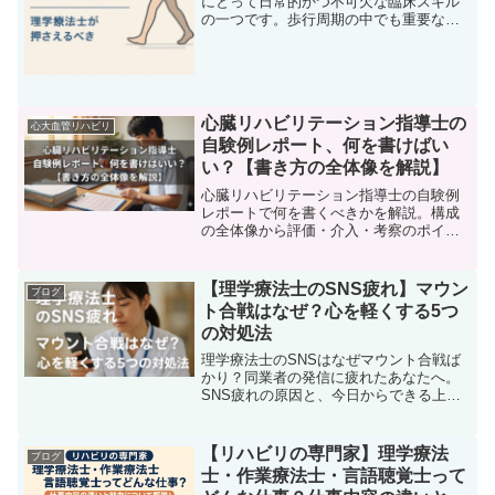
にとって日常的かつ不可欠な臨床スキル
の一つです。歩行周期の中でも重要なも
ののひとつが「初期接地」と「荷重応答
期」。これらのフェーズは、患者さんの
歩行の安定性と効率性を左右する要の場
面であり、正確な評価と適...
心臓リハビリテーション指導士の
心大血管リハビリ
自験例レポート、何を書けばい
い？【書き方の全体像を解説】
心臓リハビリテーション指導士の自験例
レポートで何を書くべきかを解説。構成
の全体像から評価・介入・考察のポイン
ト、合格につながる書き方のコツまでわ
かりやすくまとめます。
【理学療法士のSNS疲れ】マウン
ブログ
ト合戦はなぜ？心を軽くする5つ
の対処法
理学療法士のSNSはなぜマウント合戦ば
かり？同業者の発信に疲れたあなたへ。
SNS疲れの原因と、今日からできる上手
な距離のとり方を5つのステップで解説。
心を軽くして、臨床に集中しましょう。
【リハビリの専門家】理学療法
ブログ
士・作業療法士・言語聴覚士って