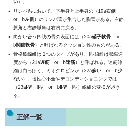
い
）。
リンパ系において、下半身と上半身の（19a
右側
or b
左側
）のリンパ管が集合した胸菅がある。左静
脈角と右静脈角は右房に戻る。
向かい合う四肢の骨の表面には（20a
硝子軟骨
or
b
関節軟骨
）と呼ばれるクッション性のものがある。
骨格筋線維は２つのタイプがあり、I型線維は収縮速
度から（21a
遅筋
or b
速筋
）と呼ばれる。速筋線
維は白っぽく、ミオグロビンが（22a
多い
or b
少
ない
）。慢性心不全やデコンディショニングでは
（23a
I型→II型
or b
II型→I型
）線維の変換が起き
る。
正解一覧