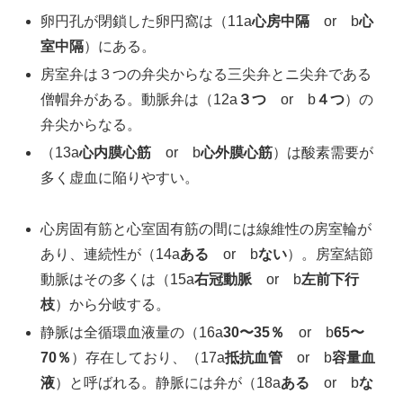
卵円孔が閉鎖した卵円窩は（11a
心房中隔
or b
心
室中隔
）にある。
房室弁は３つの弁尖からなる三尖弁とニ尖弁である
僧帽弁がある。動脈弁は（12a
３つ
or b
４つ
）の
弁尖からなる。
（13a
心内膜心筋
or b
心外膜心筋
）は酸素需要が
多く虚血に陥りやすい。
心房固有筋と心室固有筋の間には線維性の房室輪が
あり、連続性が（14a
ある
or b
ない
）。房室結節
動脈はその多くは（15a
右冠動脈
or b
左前下行
枝
）から分岐する。
静脈は全循環血液量の（16a
30〜35％
or b
65〜
70％
）存在しており、（17a
抵抗血管
or b
容量血
液
）と呼ばれる。静脈には弁が（18a
ある
or b
な