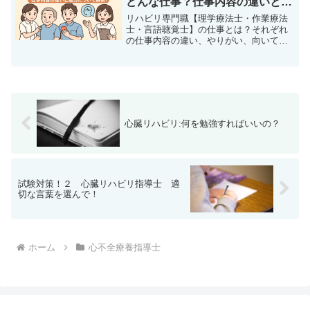
どんな仕事？仕事内容の違いと魅
力について解説！
リハビリ専門職【理学療法士・作業療法
士・言語聴覚士】の仕事とは？それぞれ
の仕事内容の違い、やりがい、向いてい
る人を分かりやすく徹底解説！リハビリ
の仕事に興味がある学生さんや転職を考
えている方は必見の記事です。
心臓リハビリ:何を勉強すればいいの？
試験対策！２ 心臓リハビリ指導士 適
切な言葉を選んで！
ホーム
心不全療養指導士