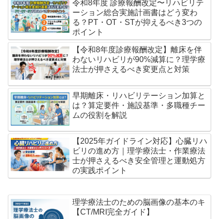
令和8年度 診療報酬改定〜リハビリテ
ーション総合実施計画書はどう変わ
る？PT・OT・STが抑えるべき3つの
ポイント
【令和8年度診療報酬改定】離床を伴
わないリハビリが90%減算に？理学療
法士が押さえるべき変更点と対策
早期離床・リハビリテーション加算と
は？算定要件・施設基準・多職種チー
ムの役割を解説
【2025年ガイドライン対応】心臓リハ
ビリの進め方｜理学療法士・作業療法
士が押さえるべき安全管理と運動処方
の実践ポイント
理学療法士のための脳画像の基本のキ
【CT/MRI完全ガイド】