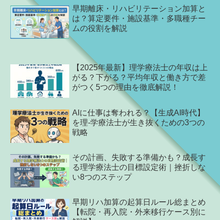
早期離床・リハビリテーション加算と
は？算定要件・施設基準・多職種チー
ムの役割を解説
【2025年最新】理学療法士の年収は上
がる？下がる？平均年収と働き方で差
がつく5つの理由を徹底解説！
AIに仕事は奪われる？【生成AI時代】
を理-学療法士が生き抜くための3つの
戦略
その計画、失敗する準備かも？成長す
る理学療法士の目標設定術｜挫折しな
い8つのステップ
早期リハ加算の起算日ルール総まとめ
【転院・再入院・外来移行ケース別に