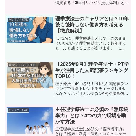
指摘する「365日リハビリ提供体制」と
「人材確保」の課題を整理し、現場の理
学療法士が知っておくべき影響を解説し
ます。
理学療法士のキャリアとは？10年
キャリア・転職
後も後悔しない働き方を考える
【徹底解説】
はじめに：理学療法士として、このまま
でいいのか？理学療法士として数年働く
と、ふと感じることがあります。「この
まま定年まで臨床だけで本当にいいのか
な？」「将来、収入や働き方に不安があ
るけど、どうすればいいんだろう？」
【2025年9月】理学療法士・PT学
最新のトレンド・トピック
「先輩たちを見て、自分の将...
生が注目した人気記事ランキング
TOP10！
理学療法士(PT)必見！9月の人気記事ラン
キングで最新トレンドをチェックしませ
んか？リハビリカルテ(SOAP)や脳画像の
基本から改訂ガイドラインまで、明日か
らの臨床に役立つ情報が満載です。見逃
した記事がないか要チェック！
主任理学療法士に必須の『臨床統
キャリア・転職
率力』とは？4つの力で現場を動
かす方法
主任理学療法士に必須の『臨床統率力』
とは？臨床・教育・管理・コミュニケー