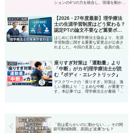
ションの4つの力を統合し、現場を動かす
方法を具体例と共に解説。キャリアに悩
む理学療法士必見。明日から実践できる
スキルアップのヒントがここに。
【2026・27年度最新】理学療法
キャリア・転職
士の生涯学習制度はどう変わる？
認定PTの論文不要など重要ポイ
ントを徹底解説
はじめに日本理学療法士協会より、生涯
学習制度に関する重要な変更点が公表さ
れました。今回の見直しは、会員の負担
軽減や資格更新のしやすさを目的とした
もので、2029年度に予定されている抜本
的な制度改定を見据えた段階的な措置と
座りすぎ対策は「運動量」より
ブログ
なります。多くのPT...
「中断」がカギ|理学療法士が読
む『ボディ・エレクトリック』
デスクワークの「座りすぎ」対策は、激
しい運動より「こまめな中断」が重要で
す。本記事では、理学療法士が書籍『ボ
ディ・エレクトリック』を読み解き、座
りっぱなしの健康リスクと具体的な解決
策を解説。今日から実践できる簡単なリ
セット法を紹介します。
「筋は柔らかいのに動かない…」その関
節可動域制限、原因は“皮膚”かも？