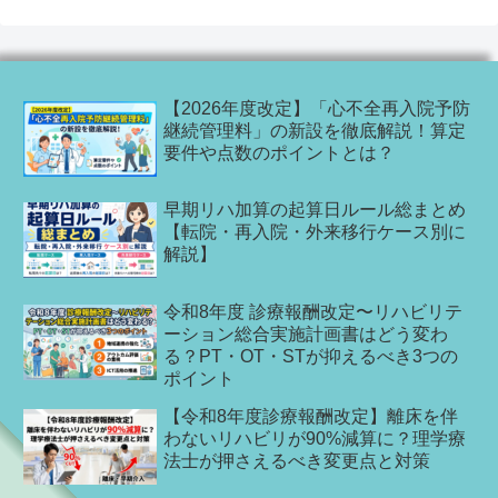
【2026年度改定】「心不全再入院予防
継続管理料」の新設を徹底解説！算定
要件や点数のポイントとは？
早期リハ加算の起算日ルール総まとめ
【転院・再入院・外来移行ケース別に
解説】
令和8年度 診療報酬改定〜リハビリテ
ーション総合実施計画書はどう変わ
る？PT・OT・STが抑えるべき3つの
ポイント
【令和8年度診療報酬改定】離床を伴
わないリハビリが90%減算に？理学療
法士が押さえるべき変更点と対策