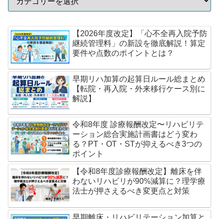
【2026年度改定】「心不全再入院予防
継続管理料」の新設を徹底解説！算定
要件や点数のポイントとは？
早期リハ加算の起算日ルール総まとめ
【転院・再入院・外来移行ケース別に
解説】
令和8年度 診療報酬改定〜リハビリテ
ーション総合実施計画書はどう変わ
る？PT・OT・STが抑えるべき3つの
ポイント
【令和8年度診療報酬改定】離床を伴
わないリハビリが90%減算に？理学療
法士が押さえるべき変更点と対策
早期離床・リハビリテーション加算と