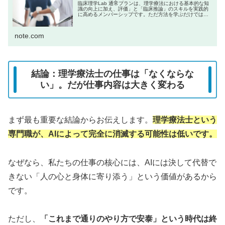
臨床理学Lab 通常プランは、理学療法における基本的な知
識の向上に加え、評価」と「臨床推論」のスキルを実践的
に高めるメンバーシップです。ただ方法を学ぶだけではな
く、「なぜその評価を行うのか？」「結果からどう介入に
活かすか？」といった“考える...
note.com
結論：理学療法士の仕事は「なくならな
い」。だが仕事内容は大きく変わる
まず最も重要な結論からお伝えします。
理学療法士という
専門職が、AIによって完全に消滅する可能性は低いです。
なぜなら、私たちの仕事の核心には、AIには決して代替で
きない「人の心と身体に寄り添う」という価値があるから
です。
ただし、
「これまで通りのやり方で安泰」という時代は終