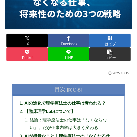
X
Facebook
はてブ
Pocket
LINE
コピー
2025.10.15
目次
AIの進化で理学療法士の仕事は奪われる？
【臨床理学Labについて】
結論：理学療法士の仕事は「なくならな
い」。だが仕事内容は大きく変わる
AIが得意なこと｜理学療法士の「なくなる仕