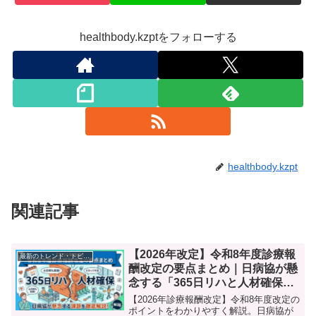
healthbody.kzptをフォローする
healthbody.kzpt
関連記事
【2026年改定】令和8年度診療報
最新のトレンド・トピック
酬改定の要点まとめ｜日病協が懸
念する「365日リハと人材確保」
の壁
【2026年診療報酬改定】令和8年度改定の
ポイントをわかりやすく解説。日病協が