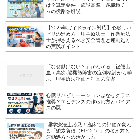
は？算定要件・施設基準・多職種チー
ムの役割を解説
【2025年ガイドライン対応】心臓リハ
ビリの進め方｜理学療法士・作業療法
士が押さえるべき安全管理と運動処方
の実践ポイント
「なぜ動けない？」がわかる！被殻出
血＋高次-脳機能障害の症例検討から学
ぶ、理学療法評価と計画の立案
心臓リハビリテーションはなぜクラスI
推奨？エビデンスの作られ方とバイア
スの罠
理学療法士必見！臨床での評価が変わ
る「酸素負債（EPOC）」の考え方と
運動処方への活かし方