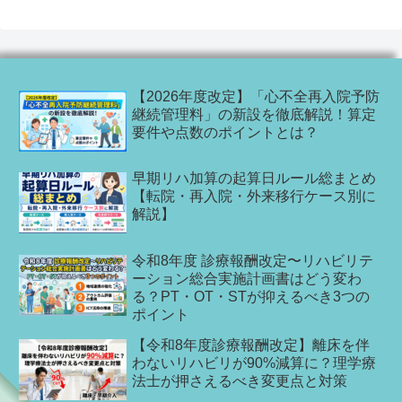
【2026年度改定】「心不全再入院予防
継続管理料」の新設を徹底解説！算定
要件や点数のポイントとは？
早期リハ加算の起算日ルール総まとめ
【転院・再入院・外来移行ケース別に
解説】
令和8年度 診療報酬改定〜リハビリテ
ーション総合実施計画書はどう変わ
る？PT・OT・STが抑えるべき3つの
ポイント
【令和8年度診療報酬改定】離床を伴
わないリハビリが90%減算に？理学療
法士が押さえるべき変更点と対策