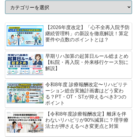
【2026年度改定】「心不全再入院予防
継続管理料」の新設を徹底解説！算定
要件や点数のポイントとは？
早期リハ加算の起算日ルール総まとめ
【転院・再入院・外来移行ケース別に
解説】
令和8年度 診療報酬改定〜リハビリテ
ーション総合実施計画書はどう変わ
る？PT・OT・STが抑えるべき3つの
ポイント
【令和8年度診療報酬改定】離床を伴
わないリハビリが90%減算に？理学療
法士が押さえるべき変更点と対策