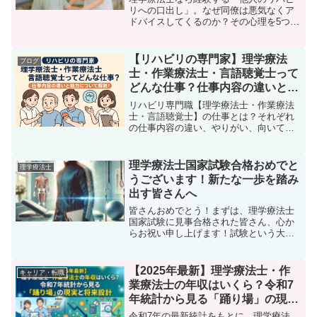
リへの口出し」。なぜ同僚は悪気なくア
ドバイスしてくるのか？その心理を5つの
タイプに分けて分析し、感情的にならず
に済むスマートな対処法を現役PTが解説
します。職場の人間関係のストレスを減
【リハビリの専門家】理学療法
ブログ
らすヒントがここに。
士・作業療法士・言語聴覚士って
どんな仕事？仕事内容の違いと魅
力について解説！
リハビリ専門職【理学療法士・作業療法
士・言語聴覚士】の仕事とは？それぞれ
の仕事内容の違い、やりがい、向いてい
る人を分かりやすく徹底解説！リハビリ
の仕事に興味がある学生さんや転職を考
えている方は必見の記事です。
理学療法士国家試験合格おめでと
理学療法士
うございます！新たな一歩を踏み
出す皆さんへ
皆さんおめでとう！まずは、理学療法士
国家試験に見事合格された皆さん、心か
らお祝い申し上げます！試験という大き
な壁を乗り越え、長い時間をかけて準備
してきた努力が実を結びましたね。この
瞬間は、どれほどかけがえのないもの
【2025年最新】理学療法士・作
キャリア・転職
か、今、皆さんも実感してい...
業療法士の年収はいくら？令和7
年統計から見る「踊り場」の現実
と将来設計
令和7年の最新統計をもとに、理学療法