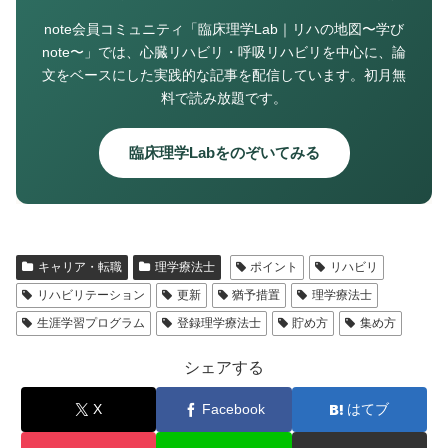
note会員コミュニティ「臨床理学Lab｜リハの地図〜学び
note〜」では、心臓リハビリ・呼吸リハビリを中心に、論
文をベースにした実践的な記事を配信しています。初月無
料で読み放題です。
臨床理学Labをのぞいてみる
キャリア・転職
理学療法士
ポイント
リハビリ
リハビリテーション
更新
猶予措置
理学療法士
生涯学習プログラム
登録理学療法士
貯め方
集め方
シェアする
X
Facebook
はてブ