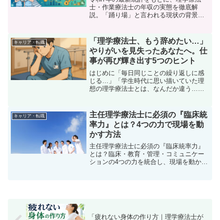
士・作業療法士の年収の実態を徹底解
説。「踊り場」と言われる現状の背景と
課題を整理し、これからのキャリア戦略
や収入を伸ばすための具体的な考え方ま
でわかりやすく紹介します。
「理学療法士、もう辞めたい…」
キャリア・転職
やりがいを見失ったあなたへ。仕
事が再び輝き出す5つのヒント
はじめに「毎日同じことの繰り返しに感
じる…」「学生時代に思い描いていた理
想の理学療法士とは、なんだか違う…」
「目の前の患者さんのために全力を尽く
しているはずなのに、心が動かなくなっ
てしまった…」かつての私がそうだった
主任理学療法士に必須の『臨床統
キャリア・転職
ように、ふと理学療法士と...
率力』とは？4つの力で現場を動
かす方法
主任理学療法士に必須の『臨床統率力』
とは？臨床・教育・管理・コミュニケー
ションの4つの力を統合し、現場を動かす
方法を具体例と共に解説。キャリアに悩
む理学療法士必見。明日から実践できる
スキルアップのヒントがここに。
「疲れない身体の作り方｜理学療法士が