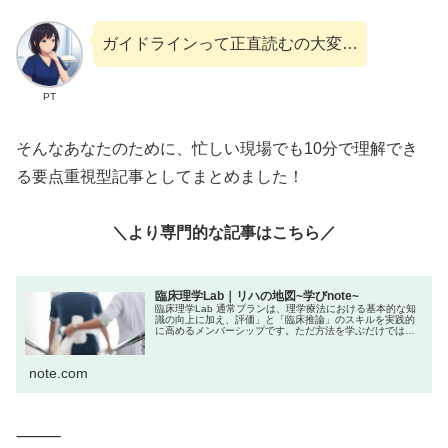
ガイドラインって正直読むの大変…
PT
そんなあなたのために、忙しい現場でも10分で理解でき
る要点重視型記事としてまとめました！
＼より専門的な記事はこちら／
臨床理学Lab｜リハの地図~学びnote~
臨床理学Lab 通常プランは、理学療法における基本的な知
識の向上に加え、評価」と「臨床推論」のスキルを実践的
に高めるメンバーシップです。ただ方法を学ぶだけではな
く、「なぜその評価を行うのか？」「結果からどう介入に
活かすか？」といった“考える...
note.com
⸻