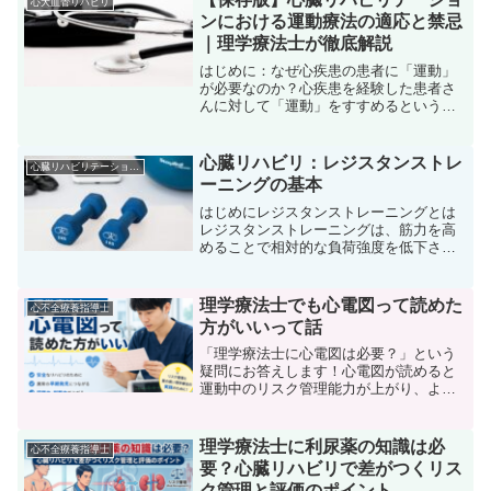
心大血管リハビリ
をお届けします。
ンにおける運動療法の適応と禁忌
｜理学療法士が徹底解説
はじめに：なぜ心疾患の患者に「運動」
が必要なのか？心疾患を経験した患者さ
んに対して「運動」をすすめるというの
は、時に驚かれることもあります。「心
臓が悪いのに運動して大丈夫なの？」と
いう不安の声も少なくありません。しか
心臓リハビリ：レジスタンストレ
心臓リハビリテーション指導士
し実際には、適切な運動療...
ーニングの基本
はじめにレジスタンストレーニングとは
レジスタンストレーニングは、筋力を高
めることで相対的な負荷強度を低下させ
結果的に身体活動を増加させることがで
きるため、回復期の運動療法でも重要な
構成要素となります。さらに、心疾患患
理学療法士でも心電図って読めた
心不全療養指導士
者に対するレジスタンスト...
方がいいって話
「理学療法士に心電図は必要？」という
疑問にお答えします！心電図が読めると
運動中のリスク管理能力が上がり、より
安全なリハビリを提供できます。本記事
では、理学療法士が心電図を学ぶべき理
由と臨床での活かし方を分かりやすく解
理学療法士に利尿薬の知識は必
心不全療養指導士
説。心電図への苦手意識を克服しましょ
要？心臓リハビリで差がつくリス
う！
ク管理と評価のポイント