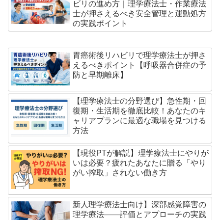
ビリの進め方｜理学療法士・作業療法
士が押さえるべき安全管理と運動処方
の実践ポイント
胃癌術後リハビリで理学療法士が押さ
えるべきポイント【呼吸器合併症の予
防と早期離床】
【理学療法士の分野選び】急性期・回
復期・生活期を徹底比較！あなたのキ
ャリアプランに最適な職場を見つける
方法
【現役PTが解説】理学療法士にやりが
いは必要？疲れたあなたに贈る「やり
がい搾取」されない働き方
新人理学療法士向け】深部感覚障害の
理学療法——評価とアプローチの実践