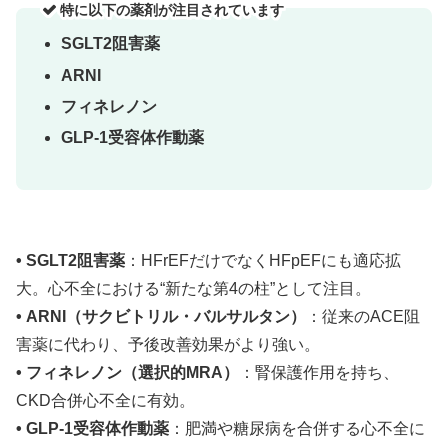
特に以下の薬剤が注目されています
SGLT2阻害薬
ARNI
フィネレノン
GLP-1受容体作動薬
• SGLT2阻害薬
：HFrEFだけでなくHFpEFにも適応拡
大。心不全における“新たな第4の柱”として注目。
• ARNI（サクビトリル・バルサルタン）
：従来のACE阻
害薬に代わり、予後改善効果がより強い。
• フィネレノン（選択的MRA）
：腎保護作用を持ち、
CKD合併心不全に有効。
• GLP-1受容体作動薬
：肥満や糖尿病を合併する心不全に