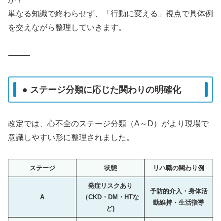
単なる知識で終わらせず、「行動に変える」視点で具体例
を交えながら整理していきます。
⸻
● ステージ分類に応じた関わりの明確化
改定では、心不全のステージ分類（A～D）がより現場で
意識しやすい形に整理されました。
ステージ
状態
リハ職の関わり例
発症リスクあり
予防的介入・身体活
A
（CKD・DM・HTな
動維持・生活指導
ど)