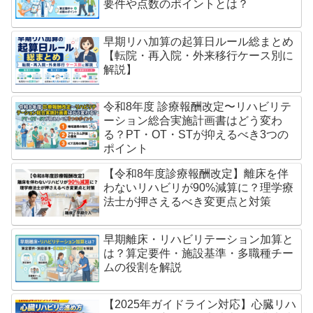
要件や点数のポイントとは？
早期リハ加算の起算日ルール総まとめ
【転院・再入院・外来移行ケース別に
解説】
令和8年度 診療報酬改定〜リハビリテ
ーション総合実施計画書はどう変わ
る？PT・OT・STが抑えるべき3つの
ポイント
【令和8年度診療報酬改定】離床を伴
わないリハビリが90%減算に？理学療
法士が押さえるべき変更点と対策
早期離床・リハビリテーション加算と
は？算定要件・施設基準・多職種チー
ムの役割を解説
【2025年ガイドライン対応】心臓リハ