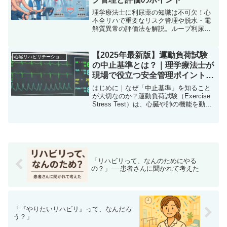
理学療法士に利尿薬の知識は不可欠！心
不全リハで重要なリスク管理や脱水・電
解質異常の評価法を解説。ループ利尿薬
等の注意点から体重・浮腫の診かたま
で、臨床で即役立つ情報を網羅。安全な
運動療法を提供し、評価に差をつけたい
【2025年最新版】運動負荷試験
心臓リハビリテーション指導士
PT必見の内容です。
の中止基準とは？｜理学療法士が
現場で役立つ安全管理ポイントを
徹底解説
はじめに｜なぜ「中止基準」を知ること
が大切なのか？運動負荷試験（Exercise
Stress Test）は、心臓や肺の機能を動的
に評価できる有用な検査であり、心臓リ
ハビリテーションや運動処方を安全に行
うための出発点とも言える存在です。し
か...
「リハビリって、なんのためにやる
の？」──患者さんに聞かれて考えた
「『やりたいリハビリ』って、なんだろ
う？」