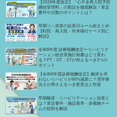
【2026年度改定】「心不全再入院予防
継続管理料」の新設を徹底解説！算定
要件や点数のポイントとは？
早期リハ加算の起算日ルール総まとめ
【転院・再入院・外来移行ケース別に
解説】
令和8年度 診療報酬改定〜リハビリテ
ーション総合実施計画書はどう変わ
る？PT・OT・STが抑えるべき3つの
ポイント
【令和8年度診療報酬改定】離床を伴
わないリハビリが90%減算に？理学療
法士が押さえるべき変更点と対策
早期離床・リハビリテーション加算と
は？算定要件・施設基準・多職種チー
ムの役割を解説