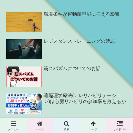
環境条件が運動耐容能に与える影響
レジスタンストレーニングの禁忌
筋スパズムについてのお話
遠隔理学療法(テレリハビリテーショ
ン)は心臓リハビリの参加率を救えるか
ペースメーカーのリハビリ活用ガイド
｜禁忌・運動制限から運動療法まで徹
メニュー
ホーム
検索
トップ
サイドバー