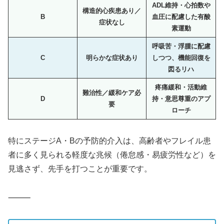
ADL維持・心拍数や
構造的心疾患あり／
B
血圧に配慮した有酸
症状なし
素運動
呼吸苦・浮腫に配慮
C
明らかな症状あり
しつつ、機能回復を
図るリハ
疼痛緩和・活動維
難治性／緩和ケア必
D
持・意思尊重のアプ
要
ローチ
特にステージA・Bの予防的介入は、高齢者やフレイル患
者に多く見られる軽度な兆候（倦怠感・易疲労性など）を
見逃さず、先手を打つことが重要です。
⸻