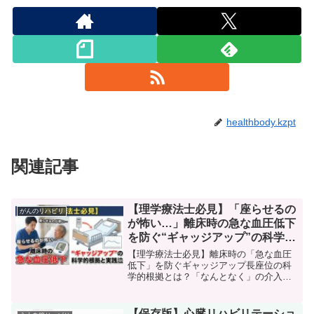
healthbody.kzpt
関連記事
【理学療法士必見】「座らせるの
がんのリハビリ
が怖い…」離床時の急な血圧低下
を防ぐ“ギャッジアップ”の科学的
根拠と実践法
【理学療法士必見】離床時の「急な血圧
低下」を防ぐギャッジアップ長座位の科
学的根拠とは？「なんとなく」の介入を
卒業し、エビデンスに基づいた安全なリ
スク管理と実践法を解説。明日からの臨
床を変える、起立性低血圧対策のヒント
【保存版】心臓リハビリテーショ