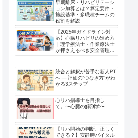
早期離床・リハビリテーシ
ョン加算とは？算定要件・
施設基準・多職種チームの
役割を解説
【2025年ガイドライン対
応】心臓リハビリの進め方
｜理学療法士・作業療法士
が押さえるべき安全管理と
運動処方の実践ポイント
統合と解釈が苦手な新人PT
へ ― 評価の“つなぎ方”がわ
かる3ステップ
心リハ指導士を目指し
て。〜心臓の解剖学〜
【リハ開始の判断、正しく
できる？】安静時バイタル