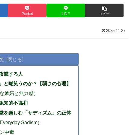
Pocket
LINE
コピー
2025.11.27
次
攻撃する人
」と嘲笑うのか？【弱さの心理】
な嫉妬と無力感）
認知的不協和
撃を楽しむ「サディズム」の正体
ryday Sadism）
ン中毒