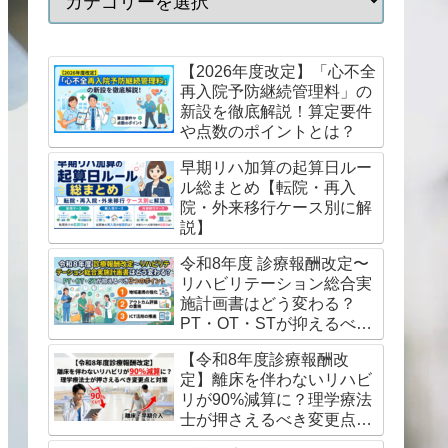
【2026年度改定】「心不全
再入院予防継続管理料」の
新設を徹底解説！算定要件
や点数のポイントとは？
早期リハ加算の起算日ルー
ル総まとめ【転院・再入
院・外来移行ケース別に解
説】
令和8年度 診療報酬改定〜
リハビリテーション総合実
施計画書はどう変わる？
PT・OT・STが抑えるべき
3つのポイント
【令和8年度診療報酬改
定】離床を伴わないリハビ
リが90%減算に？理学療法
士が押さえるべき変更点と
対策