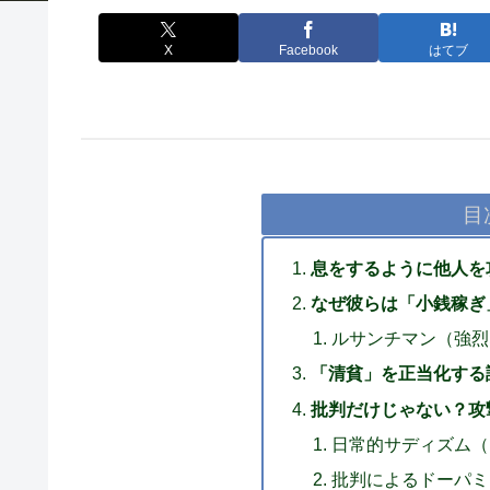
X
Facebook
はてブ
目
息をするように他人を
なぜ彼らは「小銭稼ぎ
ルサンチマン（強烈
「清貧」を正当化する
批判だけじゃない？攻
日常的サディズム（Eve
批判によるドーパミ