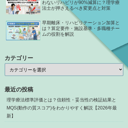
わないリハビリが90%減算に？理学療
法士が押さえるべき変更点と対策
早期離床・リハビリテーション加算と
は？算定要件・施設基準・多職種チー
ムの役割を解説
カテゴリー
最近の投稿
理学療法標準評価とは？信頼性・妥当性の検証結果と
MQS(動作の質スコア)をわかりやすく解説【2026年最
新】