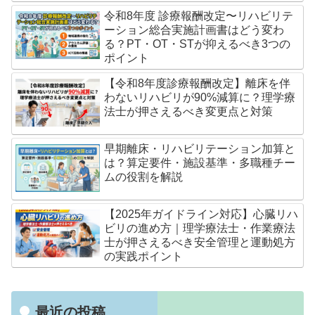
令和8年度 診療報酬改定〜リハビリテ
ーション総合実施計画書はどう変わ
る？PT・OT・STが抑えるべき3つの
ポイント
【令和8年度診療報酬改定】離床を伴
わないリハビリが90%減算に？理学療
法士が押さえるべき変更点と対策
早期離床・リハビリテーション加算と
は？算定要件・施設基準・多職種チー
ムの役割を解説
【2025年ガイドライン対応】心臓リハ
ビリの進め方｜理学療法士・作業療法
士が押さえるべき安全管理と運動処方
の実践ポイント
最近の投稿