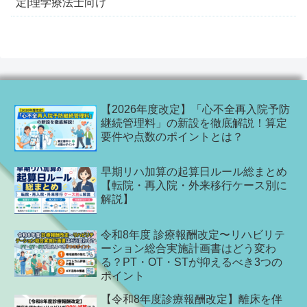
定|理学療法士向け
【2026年度改定】「心不全再入院予防
継続管理料」の新設を徹底解説！算定
要件や点数のポイントとは？
早期リハ加算の起算日ルール総まとめ
【転院・再入院・外来移行ケース別に
解説】
令和8年度 診療報酬改定〜リハビリテ
ーション総合実施計画書はどう変わ
る？PT・OT・STが抑えるべき3つの
ポイント
【令和8年度診療報酬改定】離床を伴