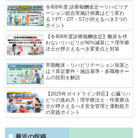
令和8年度 診療報酬改定〜リハビリテ
ーション総合実施計画書はどう変わ
る？PT・OT・STが抑えるべき3つの
ポイント
【令和8年度診療報酬改定】離床を伴
わないリハビリが90%減算に？理学療
法士が押さえるべき変更点と対策
早期離床・リハビリテーション加算と
は？算定要件・施設基準・多職種チー
ムの役割を解説
【2025年ガイドライン対応】心臓リハ
ビリの進め方｜理学療法士・作業療法
士が押さえるべき安全管理と運動処方
の実践ポイント
最近の投稿