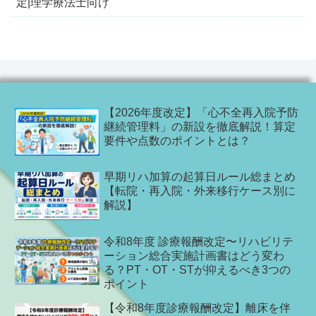
定|理学療法士向け
【2026年度改定】「心不全再入院予防
継続管理料」の新設を徹底解説！算定
要件や点数のポイントとは？
早期リハ加算の起算日ルール総まとめ
【転院・再入院・外来移行ケース別に
解説】
令和8年度 診療報酬改定〜リハビリテ
ーション総合実施計画書はどう変わ
る？PT・OT・STが抑えるべき3つの
ポイント
【令和8年度診療報酬改定】離床を伴