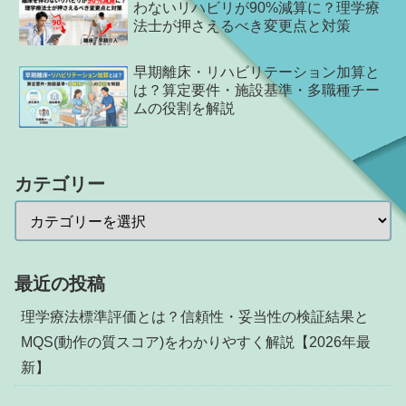
わないリハビリが90%減算に？理学療
法士が押さえるべき変更点と対策
早期離床・リハビリテーション加算と
は？算定要件・施設基準・多職種チー
ムの役割を解説
カテゴリー
最近の投稿
理学療法標準評価とは？信頼性・妥当性の検証結果と
MQS(動作の質スコア)をわかりやすく解説【2026年最
新】