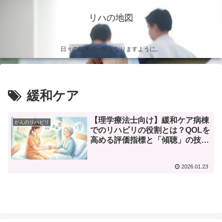
リハの地図
日々の臨床の一助となりますように。
緩和ケア
【理学療法士向け】緩和ケア病棟
がんのリハビリ
でのリハビリの役割とは？QOLを
高める評価指標と「傾聴」の技術
を解説
2026.01.23