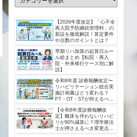
【2026年度改定】「心不全
再入院予防継続管理料」の
新設を徹底解説！算定要件
や点数のポイントとは？
早期リハ加算の起算日ルー
ル総まとめ【転院・再入
院・外来移行ケース別に解
説】
令和8年度 診療報酬改定〜
リハビリテーション総合実
施計画書はどう変わる？
PT・OT・STが抑えるべき
3つのポイント
【令和8年度診療報酬改
定】離床を伴わないリハビ
リが90%減算に？理学療法
士が押さえるべき変更点と
対策