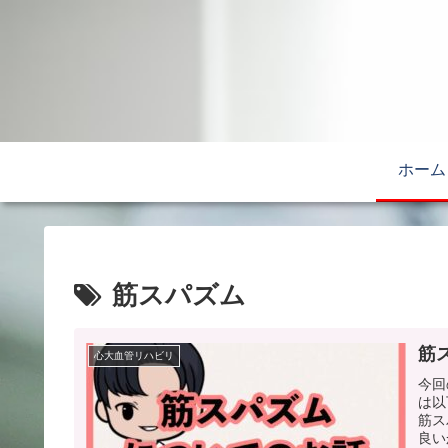
ホーム
筋スパズム
筋
心大血管リハビリ
今回
は以
筋ス
良い