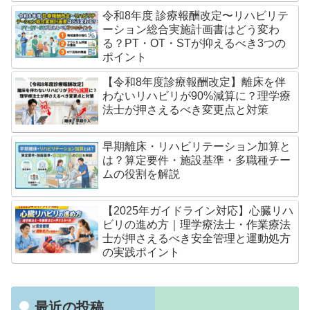
令和8年度 診療報酬改定〜リハビリテ
ーション総合実施計画書はどう変わ
る？PT・OT・STが抑えるべき3つの
ポイント
【令和8年度診療報酬改定】離床を伴
わないリハビリが90%減算に？理学療
法士が押さえるべき変更点と対策
早期離床・リハビリテーション加算と
は？算定要件・施設基準・多職種チー
ムの役割を解説
【2025年ガイドライン対応】心臓リハ
ビリの進め方｜理学療法士・作業療法
士が押さえるべき安全管理と運動処方
の実践ポイント
最近の投稿