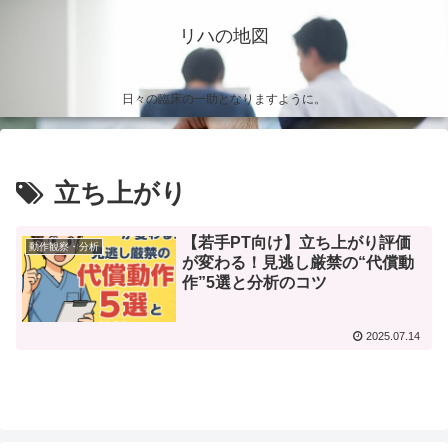
リハの地図
日々の臨床の一助となりますように。
立ち上がり
【若手PT向け】立ち上がり評価
動作観察・分析
が変わる！見逃し厳禁の“代償動
作”5選と分析のコツ
2025.07.14