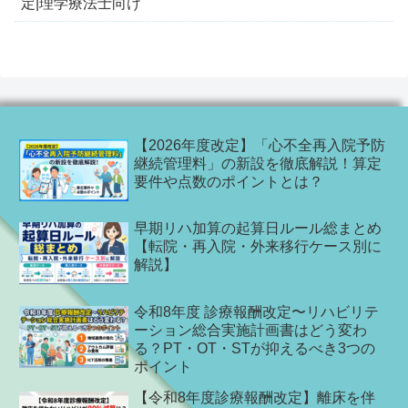
定|理学療法士向け
【2026年度改定】「心不全再入院予防
継続管理料」の新設を徹底解説！算定
要件や点数のポイントとは？
早期リハ加算の起算日ルール総まとめ
【転院・再入院・外来移行ケース別に
解説】
令和8年度 診療報酬改定〜リハビリテ
ーション総合実施計画書はどう変わ
る？PT・OT・STが抑えるべき3つの
ポイント
【令和8年度診療報酬改定】離床を伴