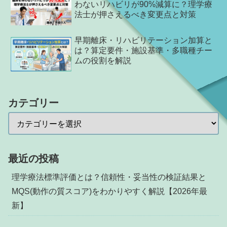
わないリハビリが90%減算に？理学療
法士が押さえるべき変更点と対策
早期離床・リハビリテーション加算と
は？算定要件・施設基準・多職種チー
ムの役割を解説
カテゴリー
最近の投稿
理学療法標準評価とは？信頼性・妥当性の検証結果と
MQS(動作の質スコア)をわかりやすく解説【2026年最
新】