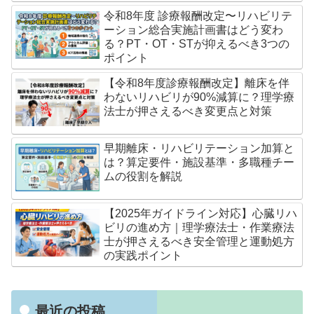
令和8年度 診療報酬改定〜リハビリテ
ーション総合実施計画書はどう変わ
る？PT・OT・STが抑えるべき3つの
ポイント
【令和8年度診療報酬改定】離床を伴
わないリハビリが90%減算に？理学療
法士が押さえるべき変更点と対策
早期離床・リハビリテーション加算と
は？算定要件・施設基準・多職種チー
ムの役割を解説
【2025年ガイドライン対応】心臓リハ
ビリの進め方｜理学療法士・作業療法
士が押さえるべき安全管理と運動処方
の実践ポイント
最近の投稿