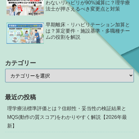
わないリハビリが90%減算に？理学療
法士が押さえるべき変更点と対策
早期離床・リハビリテーション加算と
は？算定要件・施設基準・多職種チー
ムの役割を解説
カテゴリー
最近の投稿
理学療法標準評価とは？信頼性・妥当性の検証結果と
MQS(動作の質スコア)をわかりやすく解説【2026年最
新】