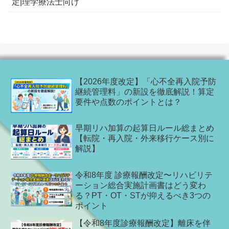
定|理学療法士向け
【2026年度改定】「心不全再入院予防
継続管理料」の新設を徹底解説！算定
要件や点数のポイントとは？
早期リハ加算の起算日ルール総まとめ
【転院・再入院・外来移行ケース別に
解説】
令和8年度 診療報酬改定〜リハビリテ
ーション総合実施計画書はどう変わ
る？PT・OT・STが抑えるべき3つの
ポイント
【令和8年度診療報酬改定】離床を伴