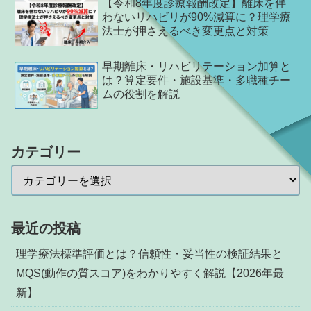
【令和8年度診療報酬改定】離床を伴
わないリハビリが90%減算に？理学療
法士が押さえるべき変更点と対策
早期離床・リハビリテーション加算と
は？算定要件・施設基準・多職種チー
ムの役割を解説
カテゴリー
最近の投稿
理学療法標準評価とは？信頼性・妥当性の検証結果と
MQS(動作の質スコア)をわかりやすく解説【2026年最
新】