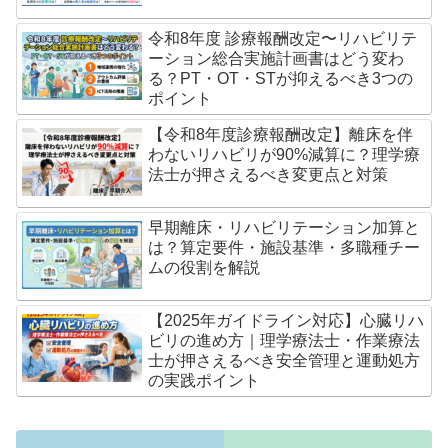
令和8年度 診療報酬改定〜リハビリテ
ーション総合実施計画書はどう変わ
る？PT・OT・STが抑えるべき3つの
ポイント
【令和8年度診療報酬改定】離床を伴
わないリハビリが90%減算に？理学療
法士が押さえるべき変更点と対策
早期離床・リハビリテーション加算と
は？算定要件・施設基準・多職種チー
ムの役割を解説
【2025年ガイドライン対応】心臓リハ
ビリの進め方｜理学療法士・作業療法
士が押さえるべき安全管理と運動処方
の実践ポイント