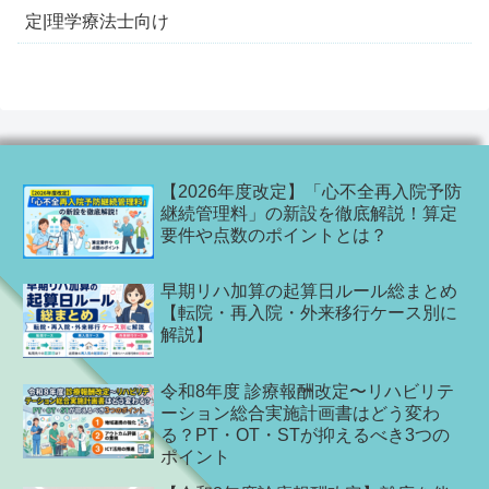
定|理学療法士向け
【2026年度改定】「心不全再入院予防
継続管理料」の新設を徹底解説！算定
要件や点数のポイントとは？
早期リハ加算の起算日ルール総まとめ
【転院・再入院・外来移行ケース別に
解説】
令和8年度 診療報酬改定〜リハビリテ
ーション総合実施計画書はどう変わ
る？PT・OT・STが抑えるべき3つの
ポイント