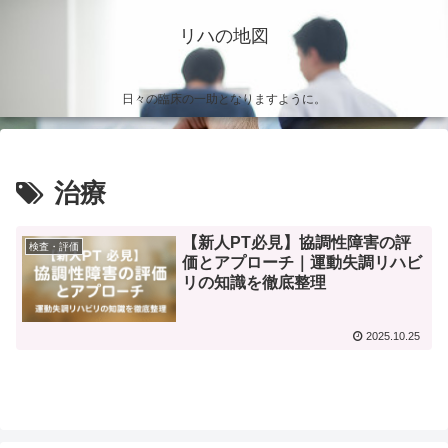
リハの地図
日々の臨床の一助となりますように。
治療
【新人PT必見】協調性障害の評
検査・評価
価とアプローチ｜運動失調リハビ
リの知識を徹底整理
2025.10.25