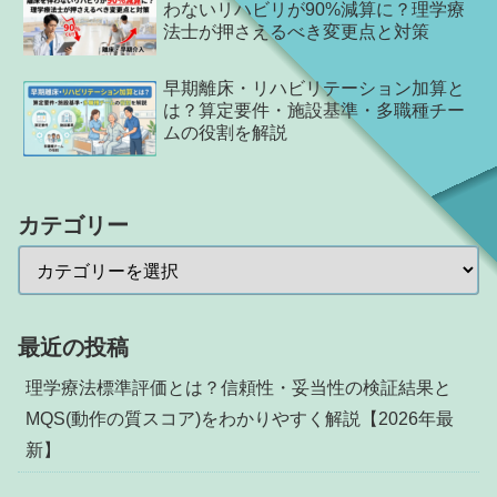
わないリハビリが90%減算に？理学療
法士が押さえるべき変更点と対策
早期離床・リハビリテーション加算と
は？算定要件・施設基準・多職種チー
ムの役割を解説
カテゴリー
最近の投稿
理学療法標準評価とは？信頼性・妥当性の検証結果と
MQS(動作の質スコア)をわかりやすく解説【2026年最
新】