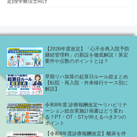
定|理学療法士向け
【2026年度改定】「心不全再入院予防
継続管理料」の新設を徹底解説！算定
要件や点数のポイントとは？
早期リハ加算の起算日ルール総まとめ
【転院・再入院・外来移行ケース別に
解説】
令和8年度 診療報酬改定〜リハビリテ
ーション総合実施計画書はどう変わ
る？PT・OT・STが抑えるべき3つの
ポイント
【令和8年度診療報酬改定】離床を伴