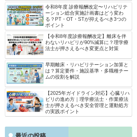
令和8年度 診療報酬改定〜リハビリテ
ーション総合実施計画書はどう変わ
る？PT・OT・STが抑えるべき3つの
ポイント
【令和8年度診療報酬改定】離床を伴
わないリハビリが90%減算に？理学療
法士が押さえるべき変更点と対策
早期離床・リハビリテーション加算と
は？算定要件・施設基準・多職種チー
ムの役割を解説
【2025年ガイドライン対応】心臓リハ
ビリの進め方｜理学療法士・作業療法
士が押さえるべき安全管理と運動処方
の実践ポイント
最近の投稿