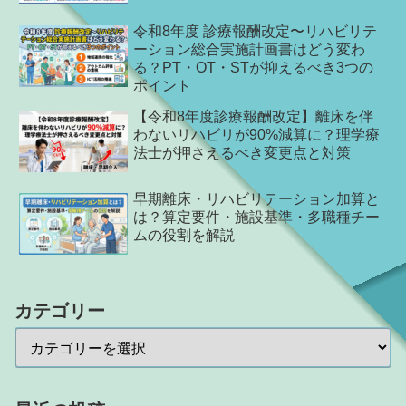
令和8年度 診療報酬改定〜リハビリテ
ーション総合実施計画書はどう変わ
る？PT・OT・STが抑えるべき3つの
ポイント
【令和8年度診療報酬改定】離床を伴
わないリハビリが90%減算に？理学療
法士が押さえるべき変更点と対策
早期離床・リハビリテーション加算と
は？算定要件・施設基準・多職種チー
ムの役割を解説
カテゴリー