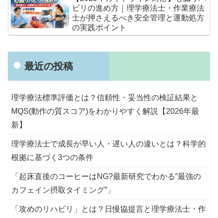
ビリの進め方｜理学療法士・作業療法
士が押さえるべき安全管理と運動処方
の実践ポイント
最近の投稿
理学療法標準評価とは？信頼性・妥当性の検証結果と
MQS(動作の質スコア)をわかりやすく解説【2026年最
新】
理学療法士で成長が早い人・遅い人の違いとは？科学的
根拠に基づく3つの条件
「起床直後のコーヒーはNG?最新研究でわかる”最強の
カフェイン摂取タイミング”」
「攻めのリハビリ」とは？日慢協提言と理学療法士・作