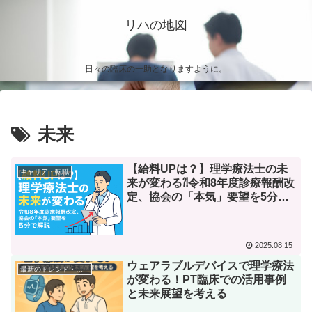
リハの地図
日々の臨床の一助となりますように。
未来
【給料UPは？】理学療法士の未
キャリア・転職
来が変わる⁈令和8年度診療報酬改
定、協会の「本気」要望を5分で
解説
2025.08.15
ウェアラブルデバイスで理学療法
最新のトレンド・トピック
が変わる！PT臨床での活用事例
と未来展望を考える