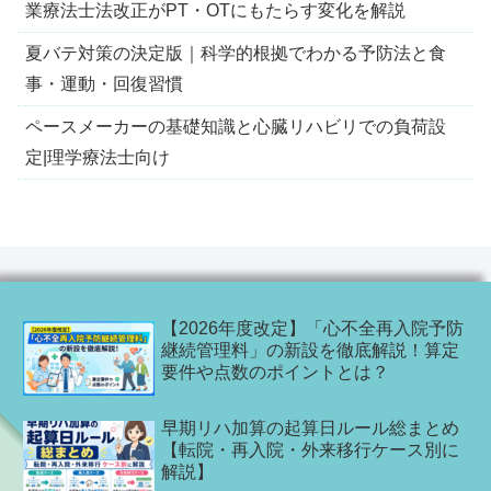
業療法士法改正がPT・OTにもたらす変化を解説
夏バテ対策の決定版｜科学的根拠でわかる予防法と食
事・運動・回復習慣
ペースメーカーの基礎知識と心臓リハビリでの負荷設
定|理学療法士向け
【2026年度改定】「心不全再入院予防
継続管理料」の新設を徹底解説！算定
要件や点数のポイントとは？
早期リハ加算の起算日ルール総まとめ
【転院・再入院・外来移行ケース別に
解説】