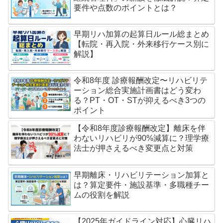
要件や点数のポイントとは？
早期リハ加算の起算日ルール総まとめ
【転院・再入院・外来移行ケース別に
解説】
令和8年度 診療報酬改定〜リハビリテ
ーション総合実施計画書はどう変わ
る？PT・OT・STが抑えるべき3つの
ポイント
【令和8年度診療報酬改定】離床を伴
わないリハビリが90%減算に？理学療
法士が押さえるべき変更点と対策
早期離床・リハビリテーション加算と
は？算定要件・施設基準・多職種チー
ムの役割を解説
【2025年ガイドライン対応】心臓リハ