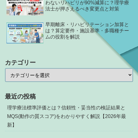
わないリハビリが90%減算に？理学療
法士が押さえるべき変更点と対策
早期離床・リハビリテーション加算と
は？算定要件・施設基準・多職種チー
ムの役割を解説
カテゴリー
最近の投稿
理学療法標準評価とは？信頼性・妥当性の検証結果と
MQS(動作の質スコア)をわかりやすく解説【2026年最
新】