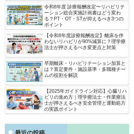
令和8年度 診療報酬改定〜リハビリテ
ーション総合実施計画書はどう変わ
る？PT・OT・STが抑えるべき3つの
ポイント
【令和8年度診療報酬改定】離床を伴
わないリハビリが90%減算に？理学療
法士が押さえるべき変更点と対策
早期離床・リハビリテーション加算と
は？算定要件・施設基準・多職種チー
ムの役割を解説
【2025年ガイドライン対応】心臓リハ
ビリの進め方｜理学療法士・作業療法
士が押さえるべき安全管理と運動処方
の実践ポイント
最近の投稿