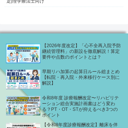
定|理学療法士向け
【2026年度改定】「心不全再入院予防
継続管理料」の新設を徹底解説！算定
要件や点数のポイントとは？
早期リハ加算の起算日ルール総まとめ
【転院・再入院・外来移行ケース別に
解説】
令和8年度 診療報酬改定〜リハビリテ
ーション総合実施計画書はどう変わ
る？PT・OT・STが抑えるべき3つの
ポイント
【令和8年度診療報酬改定】離床を伴