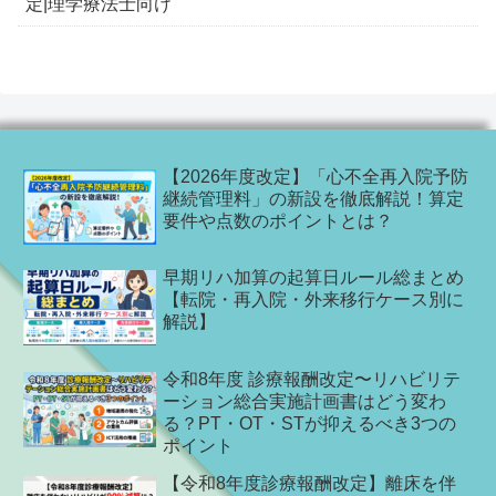
定|理学療法士向け
【2026年度改定】「心不全再入院予防
継続管理料」の新設を徹底解説！算定
要件や点数のポイントとは？
早期リハ加算の起算日ルール総まとめ
【転院・再入院・外来移行ケース別に
解説】
令和8年度 診療報酬改定〜リハビリテ
ーション総合実施計画書はどう変わ
る？PT・OT・STが抑えるべき3つの
ポイント
【令和8年度診療報酬改定】離床を伴