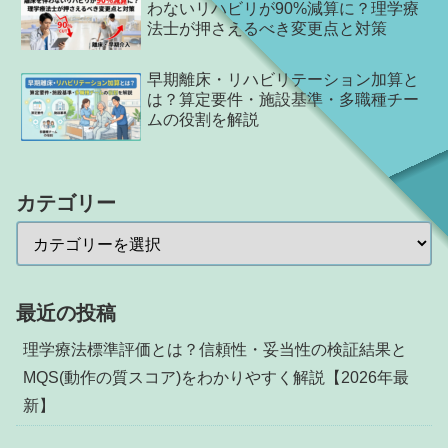
わないリハビリが90%減算に？理学療
法士が押さえるべき変更点と対策
早期離床・リハビリテーション加算と
は？算定要件・施設基準・多職種チー
ムの役割を解説
カテゴリー
最近の投稿
理学療法標準評価とは？信頼性・妥当性の検証結果と
MQS(動作の質スコア)をわかりやすく解説【2026年最
新】