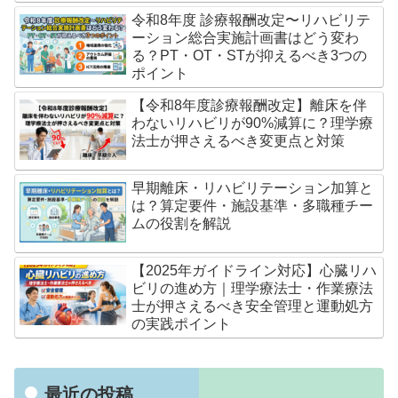
令和8年度 診療報酬改定〜リハビリテ
ーション総合実施計画書はどう変わ
る？PT・OT・STが抑えるべき3つの
ポイント
【令和8年度診療報酬改定】離床を伴
わないリハビリが90%減算に？理学療
法士が押さえるべき変更点と対策
早期離床・リハビリテーション加算と
は？算定要件・施設基準・多職種チー
ムの役割を解説
【2025年ガイドライン対応】心臓リハ
ビリの進め方｜理学療法士・作業療法
士が押さえるべき安全管理と運動処方
の実践ポイント
最近の投稿