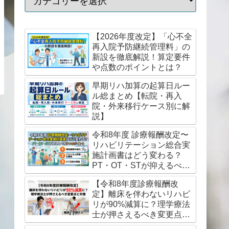
【2026年度改定】「心不全
再入院予防継続管理料」の
新設を徹底解説！算定要件
や点数のポイントとは？
早期リハ加算の起算日ルー
ル総まとめ【転院・再入
院・外来移行ケース別に解
説】
令和8年度 診療報酬改定〜
リハビリテーション総合実
施計画書はどう変わる？
PT・OT・STが抑えるべき
3つのポイント
【令和8年度診療報酬改
定】離床を伴わないリハビ
リが90%減算に？理学療法
士が押さえるべき変更点と
対策