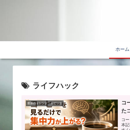
ホーム
ライフハック
コ
最新のトレンド・トピック
た
コー
本記
すく