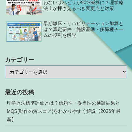
わないリハビリが90%減算に？理学療
法士が押さえるべき変更点と対策
早期離床・リハビリテーション加算と
は？算定要件・施設基準・多職種チー
ムの役割を解説
カテゴリー
最近の投稿
理学療法標準評価とは？信頼性・妥当性の検証結果と
MQS(動作の質スコア)をわかりやすく解説【2026年最
新】