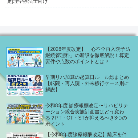
定|理学療法士向け
【2026年度改定】「心不全再入院予防
継続管理料」の新設を徹底解説！算定
要件や点数のポイントとは？
早期リハ加算の起算日ルール総まとめ
【転院・再入院・外来移行ケース別に
解説】
令和8年度 診療報酬改定〜リハビリテ
ーション総合実施計画書はどう変わ
る？PT・OT・STが抑えるべき3つの
ポイント
【令和8年度診療報酬改定】離床を伴