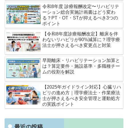
令和8年度 診療報酬改定〜リハビリテ
ーション総合実施計画書はどう変わ
る？PT・OT・STが抑えるべき3つの
ポイント
【令和8年度診療報酬改定】離床を伴
わないリハビリが90%減算に？理学療
法士が押さえるべき変更点と対策
早期離床・リハビリテーション加算と
は？算定要件・施設基準・多職種チー
ムの役割を解説
【2025年ガイドライン対応】心臓リハ
ビリの進め方｜理学療法士・作業療法
士が押さえるべき安全管理と運動処方
の実践ポイント
最近の投稿