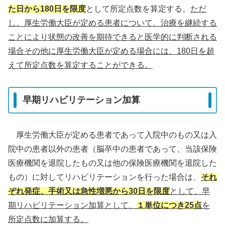
た日から180日を限度
として所定点数を算定する。
ただ
し、厚生労働大臣が定める患者について、治療を継続する
ことにより状態の改善を期待できると医学的に判断される
場合その他に厚生労働大臣が定める場合には、180日を超
えて所定点数を算定することができる。
早期リハビリテーション加算
厚生労働大臣が定める患者であって入院中のもの又は入
院中の患者以外の患者（脳卒中の患者であって、当該保険
医療機関を退院したもの又は他の保険医療機関を退院した
もの）に対してリハビリテーションを行った場合は、
それ
ぞれ発症、手術又は急性増悪から30日を限度
として、早
期リハビリテーション加算として、
１単位につき25点
を
所定点数に加算する。