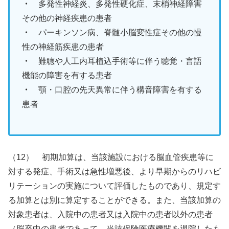
・
多発性神経炎、多発性硬化症、末梢神経障害
その他の神経疾患の患者
・
パーキンソン病、脊髄小脳変性症その他の慢
性の神経筋疾患の患者
・
難聴や人工内耳植込手術等に伴う聴覚・言語
機能の障害を有する患者
・
顎・口腔の先天異常に伴う構音障害を有する
患者
（12） 初期加算は、当該施設における脳血管疾患等に
対する発症、手術又は急性増悪後、より早期からのリハビ
リテーションの実施について評価したものであり、規定す
る加算とは別に算定することができる。また、当該加算の
対象患者は、入院中の患者又は入院中の患者以外の患者
（脳卒中の患者であって、当該保険医療機関を退院したも