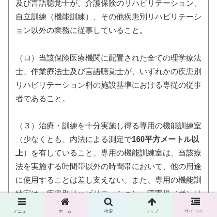
及び言語聴覚士が、介護保険のリハビリテーション、
自立訓練（機能訓練）、その他疾患別リハビリテーシ
ョン以外の業務に従事していること。
（ロ）当該保険医療機関に配置された全ての理学療法
士、作業療法士及び言語聴覚士が、いずれかの疾患別
リハビリテーション料の施設基準における専従の従事
者であること。
（３）治療・訓練を十分実施し得る専用の機能訓練室
（少なくとも、内法による測定で
160平方メートル以
上
）を有していること。専用の機能訓練室は、当該療
法を実施する時間帯以外の時間帯において、他の用途
に使用することは差し支えない。また、専用の機能訓
練室は、疾患別リハビリテーション、障害児（者）リ
ハビリテーション又はがん患者リハビリテーションを
メニュー
ホーム
検索
トップ
サイドバー