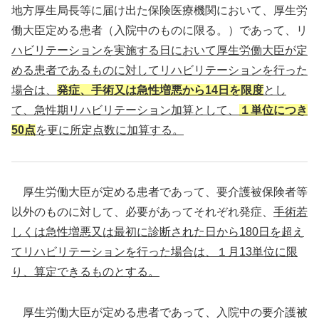
地方厚生局長等に届け出た保険医療機関において、厚生労
働大臣定める患者（入院中のものに限る。）であって、リ
ハビリテーションを実施する日において厚生労働大臣が定
める患者であるものに対してリハビリテーションを行った
場合は、
発症、手術又は急性増悪から14日を限度
とし
て、急性期リハビリテーション加算として、
１単位につき
50点
を更に所定点数に加算する。
厚生労働大臣が定める患者であって、要介護被保険者等
以外のものに対して、必要があってそれぞれ発症、
手術若
しくは急性増悪又は最初に診断された日から180日を超え
てリハビリテーションを行った場合は、１月13単位に限
り、算定できるものとする。
厚生労働大臣が定める患者であって、入院中の要介護被