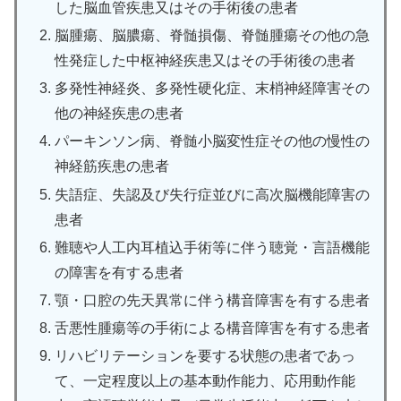
した脳血管疾患又はその手術後の患者
脳腫瘍、脳膿瘍、脊髄損傷、脊髄腫瘍その他の急
性発症した中枢神経疾患又はその手術後の患者
多発性神経炎、多発性硬化症、末梢神経障害その
他の神経疾患の患者
パーキンソン病、脊髄小脳変性症その他の慢性の
神経筋疾患の患者
失語症、失認及び失行症並びに高次脳機能障害の
患者
難聴や人工内耳植込手術等に伴う聴覚・言語機能
の障害を有する患者
顎・口腔の先天異常に伴う構音障害を有する患者
舌悪性腫瘍等の手術による構音障害を有する患者
リハビリテーションを要する状態の患者であっ
て、一定程度以上の基本動作能力、応用動作能