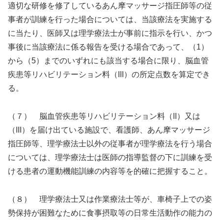
適切な研修を修了しているあん摩マッサージ指圧師等の従
事者が訓練を行った場合については、当該療法を実施する
に当たり、医師又は理学療法士が事前に指示を行い、かつ
事後に当該療法に係る報告を受ける場合であって、（1）
から（5）までのいずれにも該当する場合に限り、脳血管
疾患等リハビリテーション料（III）の所定点数を算定でき
る。
（７） 脳血管疾患等リハビリテーション料（II）又は
（III）を届け出ている施設で、看護師、あん摩マッサージ
指圧師等、理学療法士以外の従事者が理学療法を行う場合
については、理学療法士は医師の指導監督の下に訓練を受
ける患者の運動機能訓練の内容等を的確に把握すること。
（８） 理学療法士又は作業療法士等が、車椅子上での姿
勢保持が困難なために食事摂取等の日常生活動作の能力の