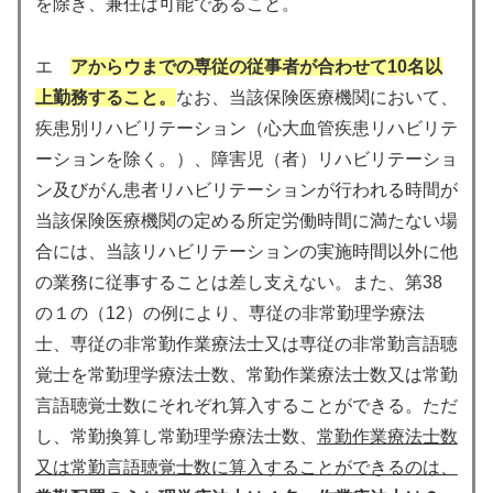
を除き、兼任は可能であること。
エ
アからウまでの専従の従事者が合わせて10名以
上勤務すること。
なお、当該保険医療機関において、
疾患別リハビリテーション（心大血管疾患リハビリテ
ーションを除く。）、障害児（者）リハビリテーショ
ン及びがん患者リハビリテーションが行われる時間が
当該保険医療機関の定める所定労働時間に満たない場
合には、当該リハビリテーションの実施時間以外に他
の業務に従事することは差し支えない。また、第38
の１の（12）の例により、専従の非常勤理学療法
士、専従の非常勤作業療法士又は専従の非常勤言語聴
覚士を常勤理学療法士数、常勤作業療法士数又は常勤
言語聴覚士数にそれぞれ算入することができる。ただ
し、常勤換算し常勤理学療法士数、
常勤作業療法士数
又は常勤言語聴覚士数に算入することができるのは、