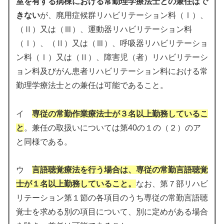
室を有する病棟における常勤理学療法士との兼任はで
きない
が、廃用症候群リハビリテーション料（Ⅰ）、
（Ⅱ）又は（Ⅲ）、運動器リハビリテーション料
（Ⅰ）、（Ⅱ）又は（Ⅲ）、呼吸器リハビリテーショ
ン料（Ⅰ）又は（Ⅱ）、障害児（者）リハビリテーシ
ョン料及びがん患者リハビリテーション料における常
勤理学療法士との兼任は可能であること。
イ
専従の常勤作業療法士が３名以上勤務しているこ
と
。兼任の取扱いについては第40の１の（２）のア
と同様である。
ウ
言語聴覚療法を行う場合は、専従の常勤言語聴覚
士が１名以上勤務していること。
なお、第７部リハビ
リテーション第１節の各項目のうち専従の常勤言語聴
覚士を求める別の項目について、別に定めがある場合