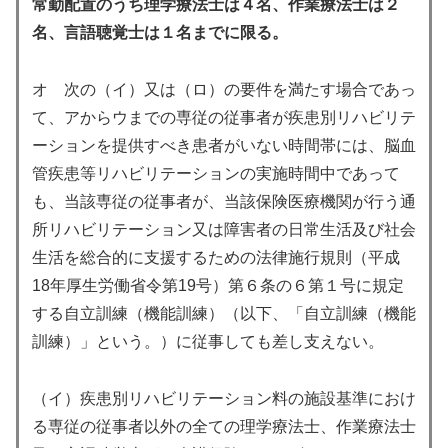
常勤配置のうち理学療法士は４名、作業療法士は２
名、言語聴覚士は１名までに限る。
オ 次の（イ）又は（ロ）の要件を満たす場合であっ
て、アからウまでの専従の従事者が疾患別リハビリテ
ーションを提供すべき患者がいない時間帯には、脳血
管疾患等リハビリテーションの実施時間中であって
も、当該専従の従事者が、当該保険医療機関が行う通
所リハビリテーション又は障害者の日常生活及び社会
生活を総合的に支援するための法律施行規則（平成
18年厚生労働省令第19号）第６条の６第１号に規定
する自立訓練（機能訓練）（以下、「自立訓練（機能
訓練）」という。）に従事しても差し支えない。
（イ）疾患別リハビリテーション料の施設基準におけ
る専従の従事者以外の全ての理学療法士、作業療法士