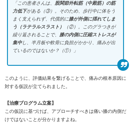
「この患者さんは、
股関節外転筋（中殿筋）の筋
力低下
がある（③）。そのため、歩行中に体をう
まく支えられず、代償的に
膝が外側に揺れてしま
う（ラテラルスラスト）
（②）。このグラつきが
繰り返されることで、
膝の内側に圧縮ストレスが
集中
し、半月板や軟骨に負担がかかり、痛みが出
ているのではないか？（①）」
このように、評価結果を繋げることで、痛みの根本原因に
対する仮説が立てられました。
【治療プログラム立案】
この仮説に基づけば、アプローチすべきは痛い膝の内側だ
けではないことが分かりますよね。