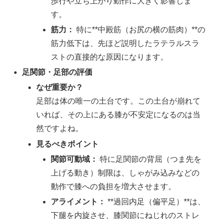
歩行や立ち上がり動作に大きく影響しま
す。
筋力：
特に**中殿筋（お尻の横の筋肉）**の
筋力低下は、先ほど説明したラテラルスラ
ストの直接的な原因になります。
足関節・足部の評価
なぜ重要か？
足部は体の唯一の土台です。この土台が崩れて
いれば、その上にある膝が不安定になるのは当
然ですよね。
見るべきポイント
関節可動域：
特に足関節の背屈（つま先を
上げる動き）制限は、しゃがみ込みなどの
動作で膝への負担を増大させます。
アライメント：
**過回内足（偏平足）**は、
下腿を内旋させ、膝関節にねじれのストレ