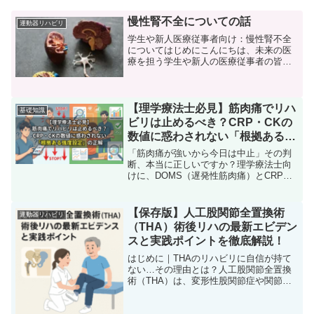
慢性腎不全についての話
運動器リハビリ
学生や新人医療従事者向け：慢性腎不全
についてはじめにこんにちは、未来の医
療を担う学生や新人の医療従事者の皆さ
ん。今日は、慢性腎不全（CKD）につい
て詳しく学んでいきましょう。CKDは医
療現場で頻繁に見られる病態の一つであ
り、適切な知識と対応...
【理学療法士必見】筋肉痛でリハ
基礎知識
ビリは止めるべき？CRP・CKの
数値に惑わされない「根拠ある強
度設定」の正解
「筋肉痛が強いから今日は中止」その判
断、本当に正しいですか？理学療法士向
けに、DOMS（遅発性筋肉痛）とCRP・
CKの関係を論文から解説。血液データの
正しい解釈と、臨床で迷わないための判
断基準を掘り下げます。
【保存版】人工股関節全置換術
運動器リハビリ
（THA）術後リハの最新エビデン
スと実践ポイントを徹底解説！
はじめに｜THAのリハビリに自信が持て
ない…その理由とは？人工股関節全置換
術（THA）は、変形性股関節症や関節リ
ウマチ、骨頭壊死などに対して広く行わ
れる手術であり、整形外科リハビリの中