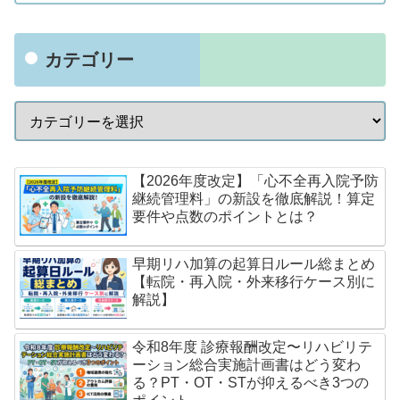
カテゴリー
【2026年度改定】「心不全再入院予防
継続管理料」の新設を徹底解説！算定
要件や点数のポイントとは？
早期リハ加算の起算日ルール総まとめ
【転院・再入院・外来移行ケース別に
解説】
令和8年度 診療報酬改定〜リハビリテ
ーション総合実施計画書はどう変わ
る？PT・OT・STが抑えるべき3つの