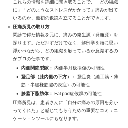
これらの情報を詳細に聞き取ることで、「どの組織
に」「どのようなストレスがかかって」痛みが出て
いるのか、最初の仮説を立てることができます。
圧痛所見の取り方
問診で得た情報を元に、痛みの発生源（発痛源）を
探ります。ただ押すだけでなく、解剖学を頭に思い
浮かべながら、どの組織を触っているか意識するの
がプロの仕事です。
内側関節裂隙：
内側半月板損傷の可能性
鵞足部（膝内側の下方）：
鵞足炎（縫工筋・薄
筋・半腱様筋腱の炎症）の可能性
膝蓋下脂肪体：
Fat pad症候群の可能性
圧痛所見は、患者さんに「自分の痛みの原因を分か
ってくれた」と感じてもらうための重要なコミュニ
ケーションツールにもなります。