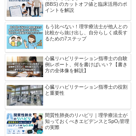
(BBS) のカットオフ値と臨床活用のポ
イントを解説
もう比べない！理学療法士が他人との
比較から抜け出し、自分らしく成長す
るための7ステップ
心臓リハビリテーション指導士の自験
例レポート、何を書けばいい？【書き
方の全体像を解説】
心臓リハビリテーション指導士の役割
と重要性
間質性肺炎のリハビリ｜理学療法士が
知っておくべきエビデンスとSpO₂管理
の実際