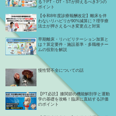
る？PT・OT・STが抑えるべき3つの
ポイント
【令和8年度診療報酬改定】離床を伴
わないリハビリが90%減算に？理学療
法士が押さえるべき変更点と対策
早期離床・リハビリテーション加算と
は？算定要件・施設基準・多職種チー
ムの役割を解説
慢性腎不全についての話
【PT必読】膝関節の機能解剖学と運動
学の基礎を攻略！臨床に直結する評価
のポイント