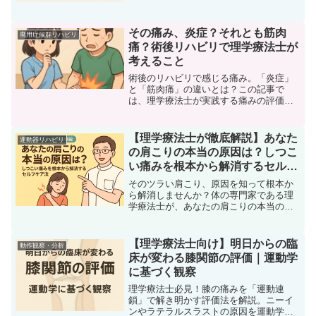
でも理学療法士が頻繁に関与する代表的
な疾患です。一方で、...
その痛み、炎症？それとも筋肉
廃用症候群リハビリ
痛？術後リハビリで理学療法士が
考えること
術後のリハビリで感じる痛み。「炎症」
と「筋肉痛」の違いとは？この記事で
は、理学療法士が実践する痛みの評価方
法や、状態に合わせたリハビリの考え方
を詳しく解説。痛みと正しく向き合い、
効果的な回復を目指すための知識が身に
【理学療法士が徹底解説】あなた
運動器リハビリ
つきます。
の肩こりの本当の原因は？しつこ
い痛みを根本から解消するセルフ
ケア法
そのツラい肩こり、原因を知って根本か
ら解消しませんか？体の専門家である理
学療法士が、あなたの肩こりの本当の原
因を徹底解説。デスクワークの合間にで
きる簡単セルフケア・ストレッチも紹介
します。
【理学療法士向け】明日からの臨
動作観察・分析
床が変わる膝関節の評価｜運動学
に基づく観察
理学療法士必見！膝の痛みを「運動連
鎖」で解き明かす評価法を解説。ニーイ
ンやラテラルスラストの原因を運動学的