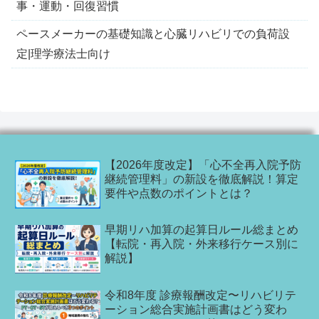
事・運動・回復習慣
ペースメーカーの基礎知識と心臓リハビリでの負荷設
定|理学療法士向け
【2026年度改定】「心不全再入院予防
継続管理料」の新設を徹底解説！算定
要件や点数のポイントとは？
早期リハ加算の起算日ルール総まとめ
【転院・再入院・外来移行ケース別に
解説】
令和8年度 診療報酬改定〜リハビリテ
ーション総合実施計画書はどう変わ