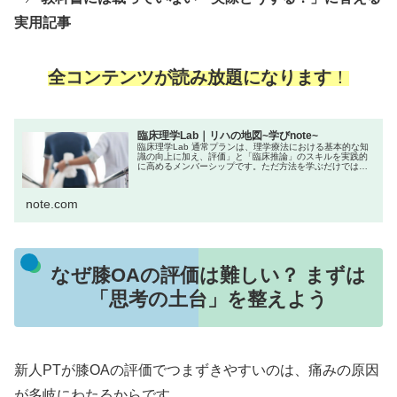
実用記事
全コンテンツが読み放題になります
！
臨床理学Lab｜リハの地図~学びnote~
臨床理学Lab 通常プランは、理学療法における基本的な知
識の向上に加え、評価」と「臨床推論」のスキルを実践的
に高めるメンバーシップです。ただ方法を学ぶだけではな
く、「なぜその評価を行うのか？」「結果からどう介入に
活かすか？」といった“考える...
note.com
なぜ膝OAの評価は難しい？ まずは
「思考の土台」を整えよう
新人PTが膝OAの評価でつまずきやすいのは、痛みの原因
が多岐にわたるからです。