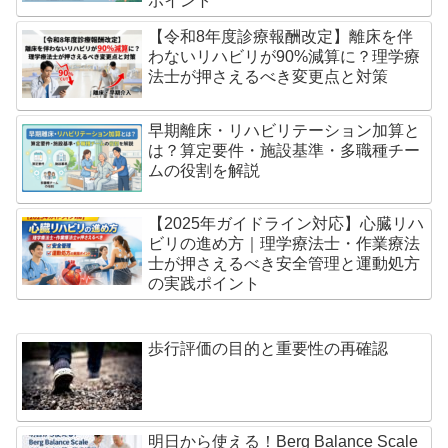
ポイント
【令和8年度診療報酬改定】離床を伴
わないリハビリが90%減算に？理学療
法士が押さえるべき変更点と対策
早期離床・リハビリテーション加算と
は？算定要件・施設基準・多職種チー
ムの役割を解説
【2025年ガイドライン対応】心臓リハ
ビリの進め方｜理学療法士・作業療法
士が押さえるべき安全管理と運動処方
の実践ポイント
歩行評価の目的と重要性の再確認
明日から使える！Berg Balance Scale