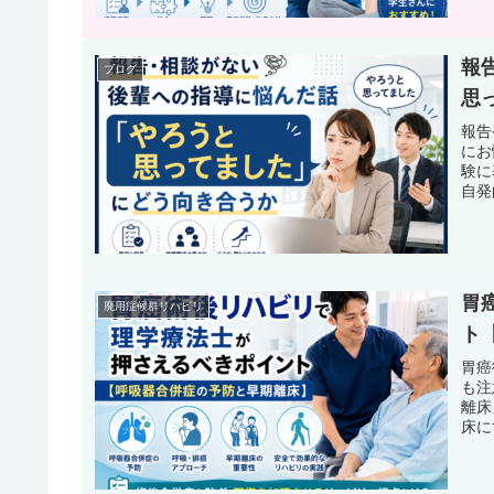
報
ブログ
思
報告
にお
験に
自発
胃
廃用症候群リハビリ
ト
胃癌
も注
離床
床に