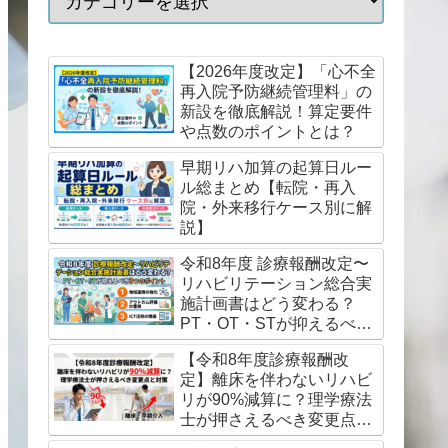
【2026年度改定】「心不全
再入院予防継続管理料」の
新設を徹底解説！算定要件
や点数のポイントとは？
早期リハ加算の起算日ルー
ル総まとめ【転院・再入
院・外来移行ケース別に解
説】
令和8年度 診療報酬改定〜
リハビリテーション総合実
施計画書はどう変わる？
PT・OT・STが抑えるべき
3つのポイント
【令和8年度診療報酬改
定】離床を伴わないリハビ
リが90%減算に？理学療法
士が押さえるべき変更点と
対策