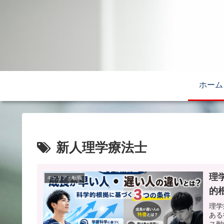
ホーム
新人理学療法士
理
キャリア・転職
的
理学
ある
ス耐