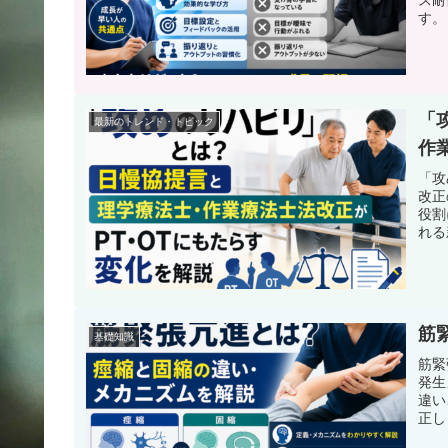
す。
「
最新のトレンド・トピック
作
「攻
改正
役割
れる
筋
基礎知識
筋緊
発生
違い
正し