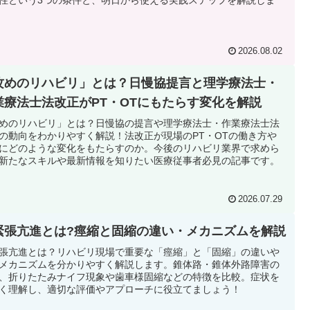
2026.08.02
攻めのリハビリ」とは？日慢協提言と理学療法士・
業療法士法改正がPT・OTにもたらす変化を解説
めのリハビリ」とは？日慢協の提言や理学療法士・作業療法士法
の動向をわかりやすく解説！法改正が現場のPT・OTの働き方や
にどのような変化をもたらすのか。今後のリハビリ業界で求めら
新たなスキルや最新情報を知りたい医療従事者必見の記事です。
2026.07.29
緊張亢進とは?痙縮と固縮の違い・メカニズムを解説
張亢進とは？リハビリ現場で重要な「痙縮」と「固縮」の違いや
メカニズムを分かりやすく解説します。錐体路・錐体外路障害の
、折りたたみナイフ現象や歯車様固縮などの特徴を比較。症状を
く理解し、適切な評価やアプローチに役立てましょう！