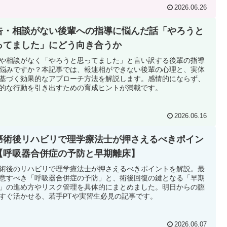
2026.06.26
告・相談がない後輩への指導に悩んだ話「やろうと
ってました」にどう向き合うか
や相談がなく「やろうと思ってました」と言い訳する後輩の指導
悩みですか？本記事では、報連相ができない後輩の心理と、実体
基づく効果的なアプローチ方法を解説します。感情的にならず、
的な行動を引き出すための育成ヒントが満載です。
2026.06.16
癌術後リハビリで理学療法士が押さえるべきポイン
【呼吸器合併症の予防と早期離床】
術後のリハビリで理学療法士が押さえるべきポイントを解説。最
意すべき「呼吸器合併症の予防」と、術後回復の鍵となる「早期
」の進め方やリスク管理を具体的にまとめました。明日からの臨
すぐ活かせる、若手PTや実習生必見の記事です。
2026.06.07