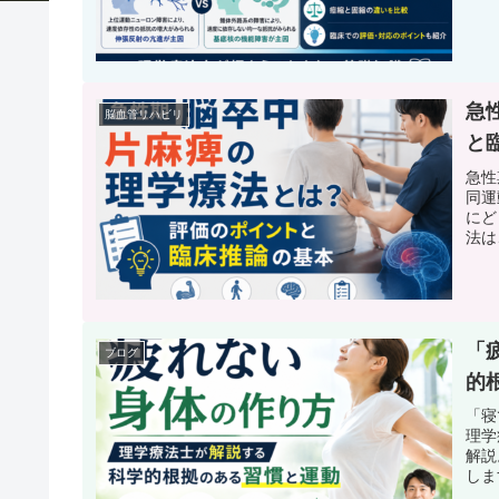
急
脳血管リハビリ
と
急性
同運
にど
法は
「
ブログ
的
「寝
理学
解説
しま
う！