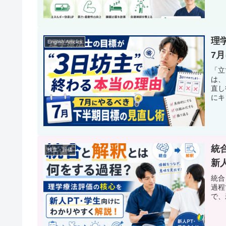
理
English Articles
7
「立
は、
直し
にキ
統
検査・評価
新
統合
過程
で、